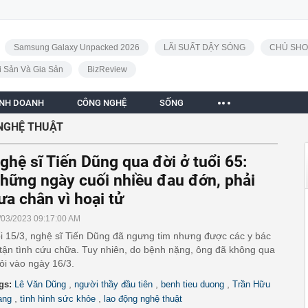
Samsung Galaxy Unpacked 2026
LÃI SUẤT DẬY SÓNG
CHỦ SHO
i Sản Và Gia Sản
BizReview
INH DOANH
CÔNG NGHỆ
SỐNG
NGHỆ THUẬT
ghệ sĩ Tiến Dũng qua đời ở tuổi 65:
hững ngày cuối nhiều đau đớn, phải
ưa chân vì hoại tử
/03/2023 09:17:00 AM
i 15/3, nghệ sĩ Tiến Dũng đã ngưng tim nhưng được các y bác
 tận tình cứu chữa. Tuy nhiên, do bệnh nặng, ông đã không qua
ỏi vào ngày 16/3.
,
,
,
gs:
Lê Văn Dũng
người thầy đầu tiên
benh tieu duong
Trần Hữu
,
,
ang
tình hình sức khỏe
lao động nghệ thuật