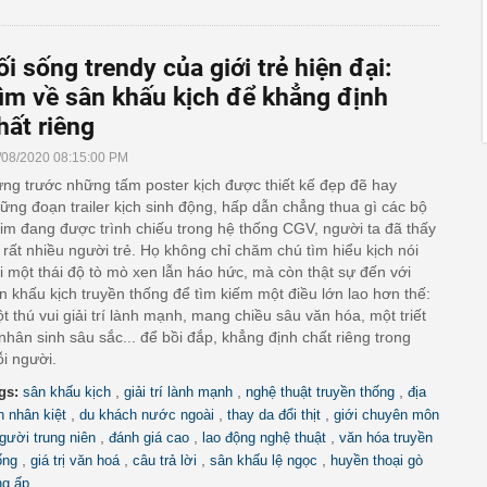
ối sống trendy của giới trẻ hiện đại:
ìm về sân khấu kịch để khẳng định
hất riêng
/08/2020 08:15:00 PM
ng trước những tấm poster kịch được thiết kế đẹp đẽ hay
ững đoạn trailer kịch sinh động, hấp dẫn chẳng thua gì các bộ
im đang được trình chiếu trong hệ thống CGV, người ta đã thấy
 rất nhiều người trẻ. Họ không chỉ chăm chú tìm hiểu kịch nói
i một thái độ tò mò xen lẫn háo hức, mà còn thật sự đến với
n khấu kịch truyền thống để tìm kiếm một điều lớn lao hơn thế:
t thú vui giải trí lành mạnh, mang chiều sâu văn hóa, một triết
 nhân sinh sâu sắc... để bồi đắp, khẳng định chất riêng trong
i người.
,
,
,
gs:
sân khấu kịch
giải trí lành mạnh
nghệ thuật truyền thống
địa
,
,
,
nh nhân kiệt
du khách nước ngoài
thay da đổi thịt
giới chuyên môn
,
,
,
gười trung niên
đánh giá cao
lao động nghệ thuật
văn hóa truyền
,
,
,
,
ống
giá trị văn hoá
câu trả lời
sân khấu lệ ngọc
huyền thoại gò
ng ấp