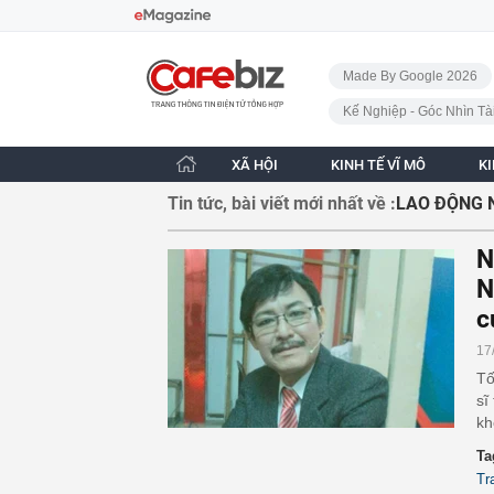
Bỏ qua điều hướng
CafeBiz - Trang chủ
Made By Google 2026
Kế Nghiệp - Góc Nhìn Tà
XÃ HỘI
KINH TẾ VĨ MÔ
K
Tin tức, bài viết mới nhất về :
LAO ĐỘNG 
N
N
c
17
Tố
sĩ
kh
Ta
Tr