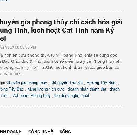
huyên gia phong thủy chỉ cách hóa giải
ung Tinh, kích hoạt Cát Tinh năm Kỷ
ợi
/02/2019 08:00:00 PM
à nghiên cứu phong thủy, tử vi Hoàng Khôi chia sẻ cùng độc
ả Báo Giáo dục & Thời đại một số điểm lưu ý về Phong thủy phi
nh trong năm Kỷ Hợi – 2019, một kênh tham khảo, giúp bạn có
t năm mớ...
,
,
,
gs:
Chuyên gia phong thủy
khí quyển Trái đất
Hướng Tây Nam
,
,
,
ớng Tây Bắc
năng lượng tích cực
doanh nhân thành đạt
thạch
,
,
h tím
Vật phẩm Phong thủy
lao động nghệ thuật
INH DOANH
CÔNG NGHỆ
SỐNG