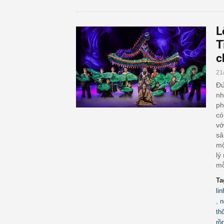
L
T
c
21
Đứ
nh
ph
có
vớ
sâ
mộ
lý
mỗ
Ta
li
,
n
th
rồ