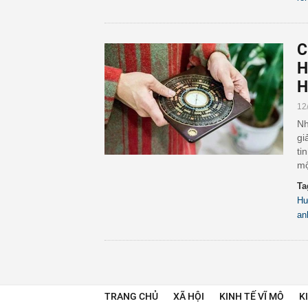
C
H
H
12
Nh
gi
ti
mộ
Ta
Hư
an
TRANG CHỦ
XÃ HỘI
KINH TẾ VĨ MÔ
K