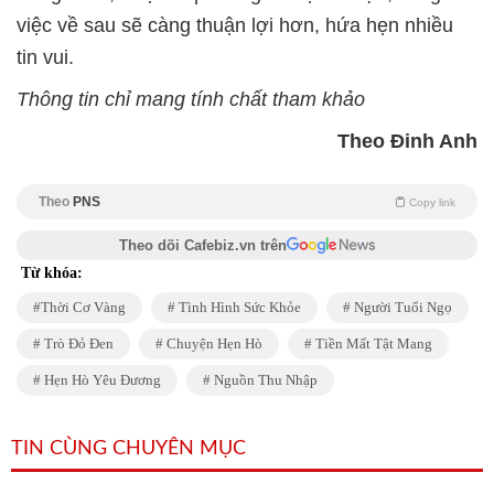
việc về sau sẽ càng thuận lợi hơn, hứa hẹn nhiều
tin vui.
Thông tin chỉ mang tính chất tham khảo
Theo Đinh Anh
Theo
PNS
Copy link
Theo dõi Cafebiz.vn trên
Từ khóa:
Thời Cơ Vàng
Tình Hình Sức Khỏe
Người Tuổi Ngọ
Trò Đỏ Đen
Chuyện Hẹn Hò
Tiền Mất Tật Mang
Hẹn Hò Yêu Đương
Nguồn Thu Nhập
TIN CÙNG CHUYÊN MỤC