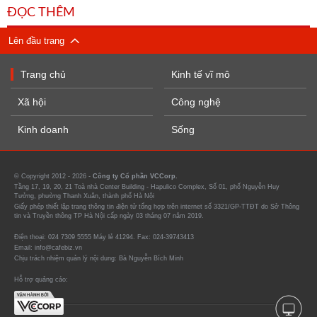
ĐỌC THÊM
Lên đầu trang
Trang chủ
Kinh tế vĩ mô
Xã hội
Công nghệ
Kinh doanh
Sống
© Copyright 2012 - 2026 -
Công ty Cổ phần VCCorp.
Tầng 17, 19, 20, 21 Toà nhà Center Building - Hapulico Complex, Số 01, phố Nguyễn Huy
Tưởng, phường Thanh Xuân, thành phố Hà Nội
Giấy phép thiết lập trang thông tin điện tử tổng hợp trên internet số 3321/GP-TTĐT do Sở Thông
tin và Truyền thông TP Hà Nội cấp ngày 03 tháng 07 năm 2019.
Điện thoại: 024 7309 5555 Máy lẻ 41294. Fax: 024-39743413
Email: info@cafebiz.vn
Chịu trách nhiệm quản lý nội dung: Bà Nguyễn Bích Minh
Hỗ trợ quảng cáo: