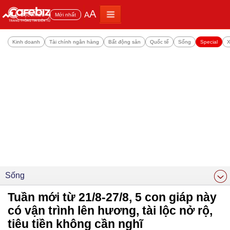
A
A
Đọc nhiều
Mới nhất
Kinh doanh
Tài chính ngân hàng
Bất động sản
Quốc tế
Sống
Special
X
Sống
Tuần mới từ 21/8-27/8, 5 con giáp này
có vận trình lên hương, tài lộc nở rộ,
tiêu tiền không cần nghĩ