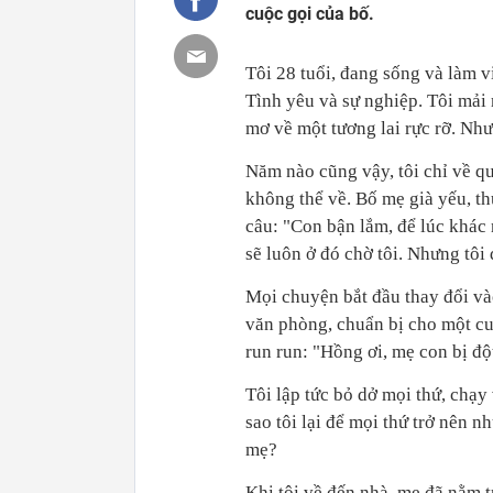
cuộc gọi của bố.
Tôi 28 tuổi, đang sống và làm v
Tình yêu và sự nghiệp. Tôi mải
mơ về một tương lai rực rỡ. Như
Năm nào cũng vậy, tôi chỉ về qu
không thể về. Bố mẹ già yếu, th
câu: "Con bận lắm, để lúc khác 
sẽ luôn ở đó chờ tôi. Nhưng tôi 
Mọi chuyện bắt đầu thay đổi và
văn phòng, chuẩn bị cho một cuộ
run run: "Hồng ơi, mẹ con bị độ
Tôi lập tức bỏ dở mọi thứ, chạy
sao tôi lại để mọi thứ trở nên 
mẹ?
Khi tôi về đến nhà, mẹ đã nằm 