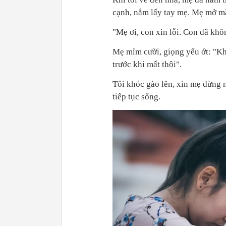
cạnh, nắm lấy tay mẹ. Mẹ mở mắt,
"Mẹ ơi, con xin lỗi. Con đã khô
Mẹ mỉm cười, giọng yếu ớt: "K
trước khi mất thôi".
Tôi khóc gào lên, xin mẹ đừng n
tiếp tục sống.