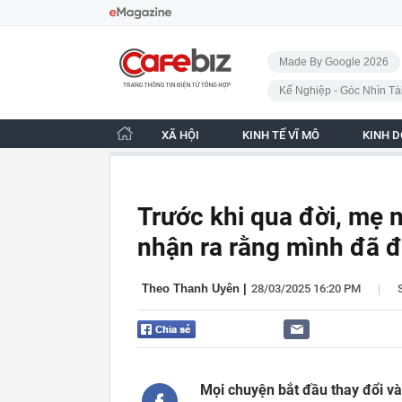
Bỏ qua điều hướng
CafeBiz - Trang chủ
Made By Google 2026
Kế Nghiệp - Góc Nhìn Tà
XÃ HỘI
KINH TẾ VĨ MÔ
KINH 
Trước khi qua đời, mẹ n
nhận ra rằng mình đã đ
|
Theo Thanh Uyên
|
28/03/2025 16:20 PM
Mọi chuyện bắt đầu thay đổi và