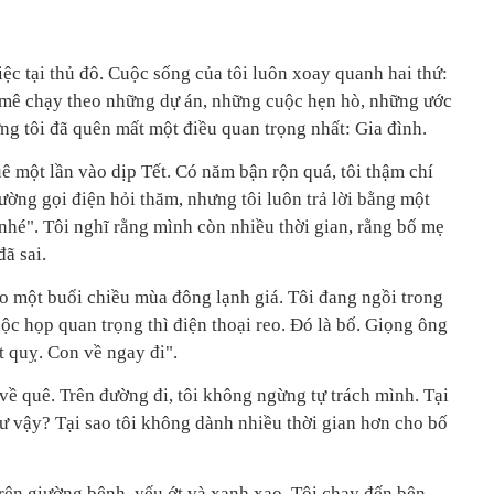
iệc tại thủ đô. Cuộc sống của tôi luôn xoay quanh hai thứ:
 mê chạy theo những dự án, những cuộc hẹn hò, những ước
ng tôi đã quên mất một điều quan trọng nhất: Gia đình.
ê một lần vào dịp Tết. Có năm bận rộn quá, tôi thậm chí
ường gọi điện hỏi thăm, nhưng tôi luôn trả lời bằng một
nhé". Tôi nghĩ rằng mình còn nhiều thời gian, rằng bố mẹ
đã sai.
o một buổi chiều mùa đông lạnh giá. Tôi đang ngồi trong
c họp quan trọng thì điện thoại reo. Đó là bố. Giọng ông
t quỵ. Con về ngay đi".
 về quê. Trên đường đi, tôi không ngừng tự trách mình. Tại
như vậy? Tại sao tôi không dành nhiều thời gian hơn cho bố
trên giường bệnh, yếu ớt và xanh xao. Tôi chạy đến bên