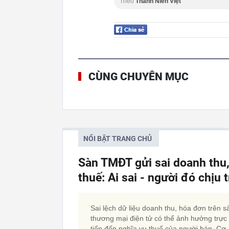
Theo
Thanh Niên Việt
CÙNG CHUYÊN MỤC
NỔI BẬT TRANG CHỦ
Sàn TMĐT gửi sai doanh thu
thuế: Ai sai - người đó chịu
Sai lệch dữ liệu doanh thu, hóa đơn trên s
thương mại điện tử có thể ảnh hưởng trực
tiếp đến nghĩa vụ thuế của người bán. Cơ