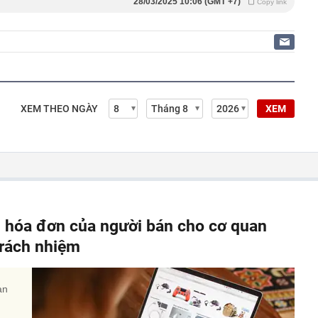
28/03/2025 10:06 (GMT +7)
Copy link
XEM THEO NGÀY
XEM
, hóa đơn của người bán cho cơ quan
 trách nhiệm
àn