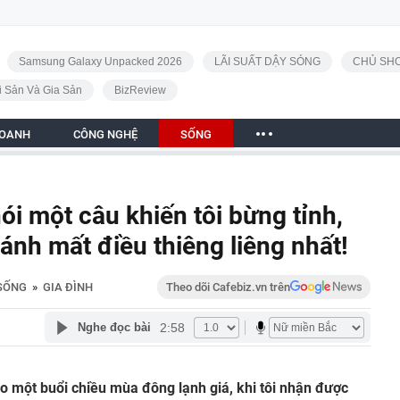
Samsung Galaxy Unpacked 2026
LÃI SUẤT DẬY SÓNG
CHỦ SHO
i Sản Và Gia Sản
BizReview
DOANH
CÔNG NGHỆ
SỐNG
ói một câu khiến tôi bừng tỉnh,
ánh mất điều thiêng liêng nhất!
SỐNG
»
GIA ĐÌNH
Theo dõi Cafebiz.vn trên
2:58
Nghe đọc bài
o một buổi chiều mùa đông lạnh giá, khi tôi nhận được