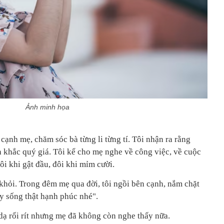
Ảnh minh họa
 cạnh mẹ, chăm sóc bà từng li từng tí. Tôi nhận ra rằng
 khắc quý giá. Tôi kể cho mẹ nghe về công việc, về cuộc
i khi gật đầu, đôi khi mỉm cười.
hỏi. Trong đêm mẹ qua đời, tôi ngồi bên cạnh, nắm chặt
ãy sống thật hạnh phúc nhé".
dạ rối rít nhưng mẹ đã không còn nghe thấy nữa.