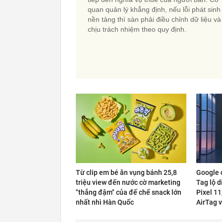
quan quản lý khẳng định, nếu lỗi phát sinh
nền tảng thì sàn phải điều chỉnh dữ liệu và
chịu trách nhiệm theo quy định.
Từ clip em bé ăn vụng bánh 25,8
Google c
triệu view đến nước cờ marketing
Tag lộ d
"thắng đậm" của đế chế snack lớn
Pixel 11
nhất nhì Hàn Quốc
AirTag 