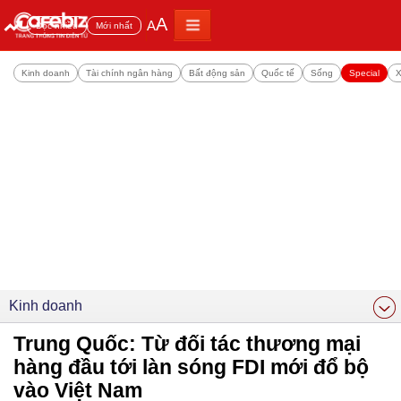
A
A
Đọc nhiều
Mới nhất
Kinh doanh
Tài chính ngân hàng
Bất động sản
Quốc tế
Sống
Special
X
Kinh doanh
Trung Quốc: Từ đối tác thương mại
hàng đầu tới làn sóng FDI mới đổ bộ
vào Việt Nam