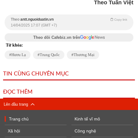
Theo Tuấn Việt
Theo
antt.nguoiduatin.vn
Copy link
14/04/2025 17:07 (GMT +7)
Theo dõi Cafebiz.vn trên
Từ khóa:
Hươu Lạ
Trung Quốc
Thương Mại
TIN CÙNG CHUYÊN MỤC
ĐỌC THÊM
Lên đầu trang
Trang chủ
Kinh tế vĩ mô
Xã hội
Công nghệ