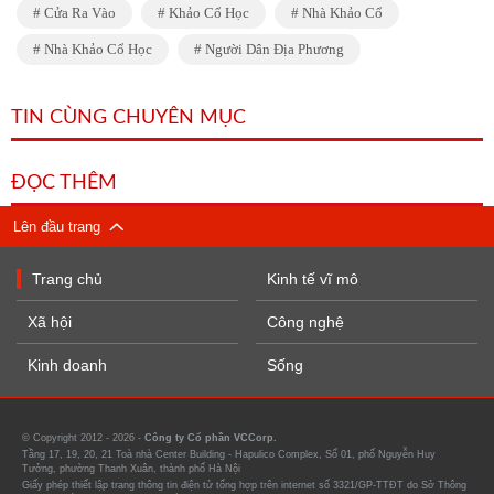
Cửa Ra Vào
Khảo Cổ Học
Nhà Khảo Cổ
Nhà Khảo Cổ Học
Người Dân Địa Phương
TIN CÙNG CHUYÊN MỤC
ĐỌC THÊM
Lên đầu trang
Trang chủ
Kinh tế vĩ mô
Xã hội
Công nghệ
Kinh doanh
Sống
© Copyright 2012 - 2026 -
Công ty Cổ phần VCCorp.
Tầng 17, 19, 20, 21 Toà nhà Center Building - Hapulico Complex, Số 01, phố Nguyễn Huy
Tưởng, phường Thanh Xuân, thành phố Hà Nội
Giấy phép thiết lập trang thông tin điện tử tổng hợp trên internet số 3321/GP-TTĐT do Sở Thông