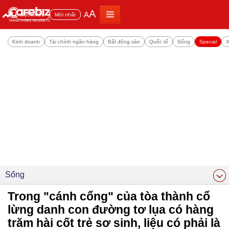
A
A
Đọc nhiều
Mới nhất
Kinh doanh
Tài chính ngân hàng
Bất động sản
Quốc tế
Sống
Special
X
Sống
Trong "cánh cổng" của tòa thành cổ
lừng danh con đường tơ lụa có hàng
trăm hài cốt trẻ sơ sinh, liệu có phải là