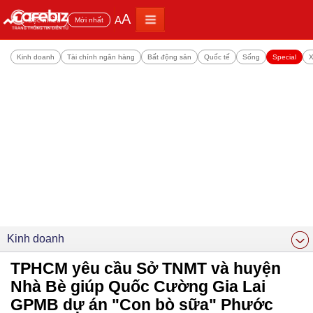
A
A
Đọc nhiều
Mới nhất
Kinh doanh
Tài chính ngân hàng
Bất động sản
Quốc tế
Sống
Special
X
Kinh doanh
TPHCM yêu cầu Sở TNMT và huyện
Nhà Bè giúp Quốc Cường Gia Lai
GPMB dự án "Con bò sữa" Phước