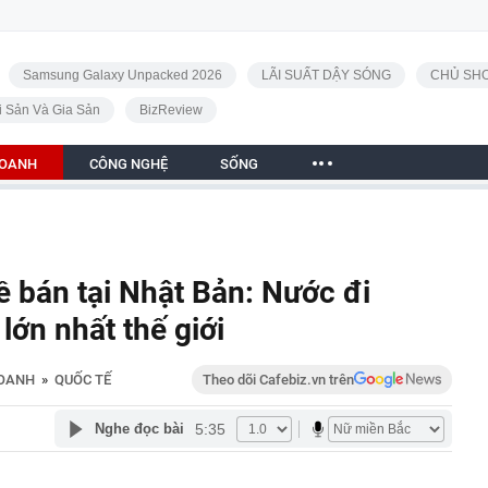
Samsung Galaxy Unpacked 2026
LÃI SUẤT DẬY SÓNG
CHỦ SHO
i Sản Và Gia Sản
BizReview
DOANH
CÔNG NGHỆ
SỐNG
ề bán tại Nhật Bản: Nước đi
lớn nhất thế giới
DOANH
»
QUỐC TẾ
Theo dõi Cafebiz.vn trên
5:35
Nghe đọc bài