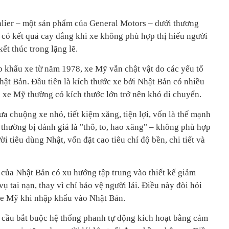
lier – một sản phẩm của General Motors – dưới thương
 có kết quả cay đắng khi xe không phù hợp thị hiếu người
ết thúc trong lặng lẽ.
 khẩu xe từ năm 1978, xe Mỹ vẫn chật vật do các yếu tố
Nhật Bản. Đầu tiên là kích thước xe bởi Nhật Bản có nhiều
 xe Mỹ thường có kích thước lớn trở nên khó di chuyển.
ưa chuộng xe nhỏ, tiết kiệm xăng, tiện lợi, vốn là thế mạnh
thường bị đánh giá là "thô, to, hao xăng" – không phù hợp
 tiêu dùng Nhật, vốn đặt cao tiêu chí độ bền, chi tiết và
 của Nhật Bản có xu hướng tập trung vào thiết kế giảm
ụ tai nạn, thay vì chỉ bảo vệ người lái. Điều này đòi hỏi
 xe Mỹ khi nhập khẩu vào Nhật Bản.
 cầu bắt buộc hệ thống phanh tự động kích hoạt bằng cảm