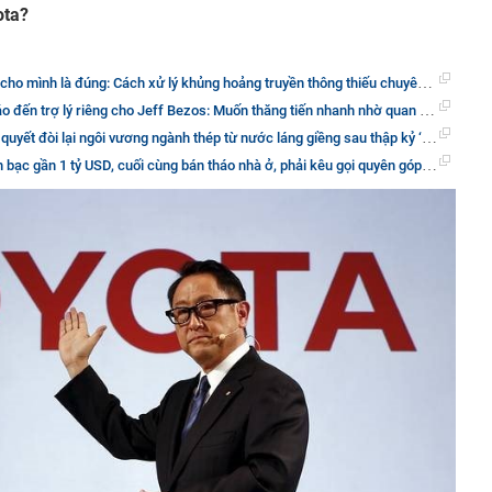
ota?
úng: Cách xử lý khủng hoảng truyền thông thiếu chuyên nghiệp, ‘tự đá vào chân mình’ mà Warren Buffett phản đối
rợ lý riêng cho Jeff Bezos: Muốn thăng tiến nhanh nhờ quan hệ thì phải làm như thế nào?
ại ngôi vương ngành thép từ nước láng giềng sau thập kỷ ‘nằm gai nếm mật’ bằng thương vụ 14 tỷ USD
ần 1 tỷ USD, cuối cùng bán tháo nhà ở, phải kêu gọi quyên góp từ thiện để chữa bệnh