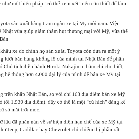
 như một biện pháp "có thể xem xét" nếu cần thiết để làm
Toyota sản xuất hàng trăm ngàn xe tại Mỹ mỗi năm. Việc
 Nhật vừa giúp giảm thâm hụt thương mại với Mỹ, vừa thể
 Bản.
 khẩu xe do chính họ sản xuất, Toyota còn đưa ra một ý
g lưới bán hàng khổng lồ của mình tại Nhật Bản để phân
ó Chủ tịch điều hành Hiroki Nakajima thậm chí cho biết,
ng hệ thống hơn 4.000 đại lý của mình để bán xe Mỹ tại
g trên khắp Nhật Bản, so với chỉ 163 địa điểm bán xe Mỹ
ó tới 1.930 địa điểm), đây có thể là một "cú hích" đáng kể
xứ sở mặt trời mọc.
lâu đã phàn nàn về sự hiện diện hạn chế của xe Mỹ tại
hư Jeep, Cadillac hay Chevrolet chỉ chiếm thị phần rất