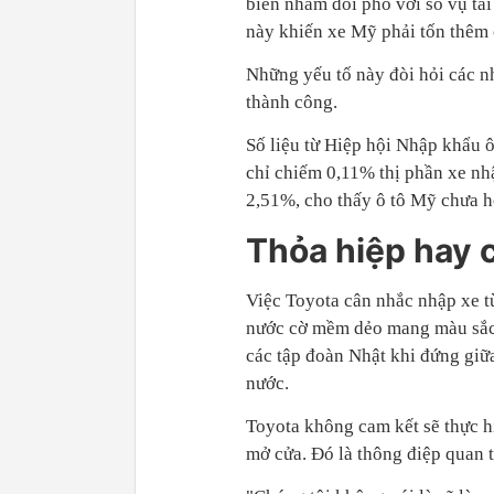
biến nhằm đối phó với số vụ tai
này khiến xe Mỹ phải tốn thêm c
Những yếu tố này đòi hỏi các n
thành công.
Số liệu từ Hiệp hội Nhập khẩu 
chỉ chiếm 0,11% thị phần xe nh
2,51%, cho thấy ô tô Mỹ chưa h
Thỏa hiệp hay 
Việc Toyota cân nhắc nhập xe t
nước cờ mềm dẻo mang màu sắc n
các tập đoàn Nhật khi đứng giữa
nước.
Toyota không cam kết sẽ thực h
mở cửa. Đó là thông điệp quan 