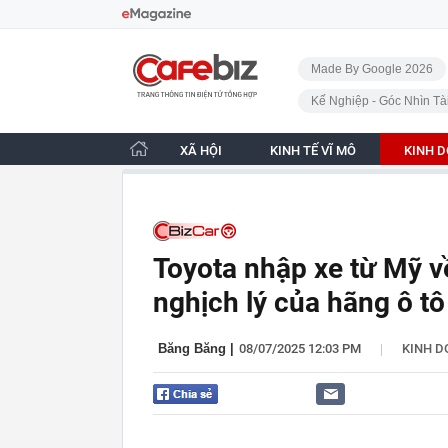
Bỏ qua điều hướng
CafeBiz - Trang chủ
Made By Google 2026
Kế Nghiệp - Góc Nhìn Tà
XÃ HỘI
KINH TẾ VĨ MÔ
KINH 
Toyota nhập xe từ Mỹ v
nghịch lý của hãng ô tô 
|
Băng Băng
|
08/07/2025 12:03 PM
KINH 