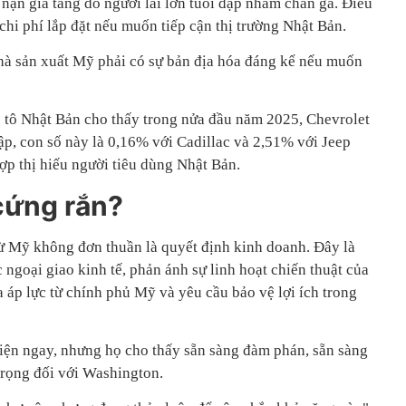
 nạn gia tăng do người lái lớn tuổi đạp nhầm chân ga. Điều
hi phí lắp đặt nếu muốn tiếp cận thị trường Nhật Bản.
hà sản xuất Mỹ phải có sự bản địa hóa đáng kể nếu muốn
ô tô Nhật Bản cho thấy trong nửa đầu năm 2025, Chevrolet
ập, con số này là 0,16% với Cadillac và 2,51% với Jeep
ợp thị hiếu người tiêu dùng Nhật Bản.
cứng rắn?
ừ Mỹ không đơn thuần là quyết định kinh doanh. Đây là
goại giao kinh tế, phản ánh sự linh hoạt chiến thuật của
 áp lực từ chính phủ Mỹ và yêu cầu bảo vệ lợi ích trong
iện ngay, nhưng họ cho thấy sẵn sàng đàm phán, sẵn sàng
trọng đối với Washington.