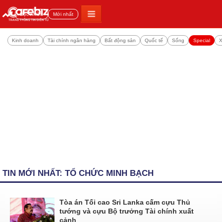
Đọc nhiều
Mới nhất
Kinh doanh
Tài chính ngân hàng
Bất động sản
Quốc tế
Sống
Special
X
TIN MỚI NHẤT: TỔ CHỨC MINH BẠCH
Tòa án Tối cao Sri Lanka cấm cựu Thủ
tướng và cựu Bộ trưởng Tài chính xuất
cảnh