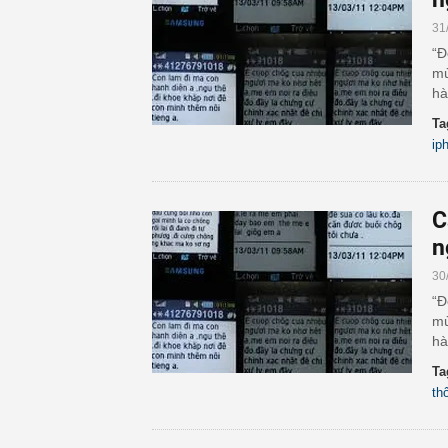
31
“Đ
mù
hà
Ta
ip
C
n
30
“Đ
mù
hà
Ta
th