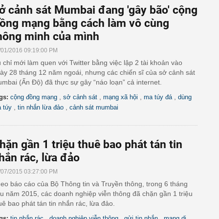
ở cảnh sát Mumbai đang 'gây bão' cộng
ồng mạng bằng cách làm vô cùng
hông minh của mình
/01/2016 09:19:00 PM
 chỉ mới làm quen với Twitter bằng việc lập 2 tài khoản vào
ày 28 tháng 12 năm ngoái, nhưng các chiến sĩ của sở cảnh sát
mbai (Ấn Độ) đã thực sự gây “náo loạn” cả internet.
,
,
,
,
gs:
cộng đồng mạng
sở cảnh sát
mạng xã hội
ma túy đá
dùng
,
,
 túy
tin nhắn lừa đảo
cảnh sát mumbai
hặn gần 1 triệu thuê bao phát tán tin
hắn rác, lừa đảo
/07/2015 03:27:00 PM
eo báo cáo của Bộ Thông tin và Truyền thông, trong 6 tháng
u năm 2015, các doanh nghiệp viễn thông đã chặn gần 1 triệu
uê bao phát tán tin nhắn rác, lừa đảo.
,
,
,
gs:
tin nhắn rác
doanh nghiệp viễn thông
gửi tin nhắn
mạng di