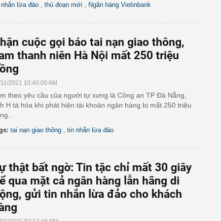
,
,
n nhắn lừa đảo
thủ đoạn mới
Ngân hàng Vietinbank
hận cuộc gọi báo tai nạn giao thông,
am thanh niên Hà Nội mất 250 triệu
ồng
/11/2021 10:40:00 AM
m theo yêu cầu của người tự xưng là Công an TP Đà Nẵng,
h H tá hỏa khi phát hiện tài khoản ngân hàng bị mất 250 triệu
ng...
,
gs:
tai nạn giao thông
tin nhắn lừa đảo
ự thật bất ngờ: Tin tặc chỉ mất 30 giây
ể qua mặt cả ngân hàng lẫn hãng di
ộng, gửi tin nhắn lừa đảo cho khách
àng