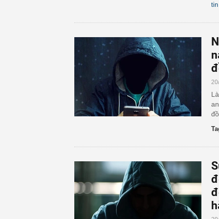
ti
N
n
đ
20
Là
an
đồ
Ta
S
đ
đ
h