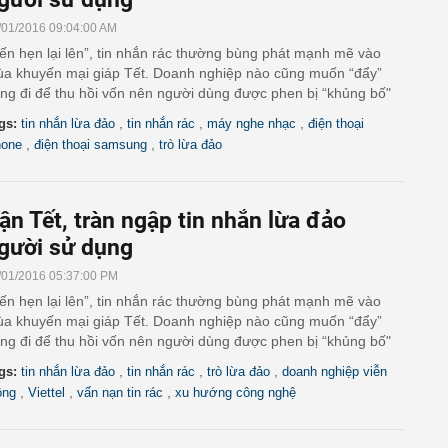
/01/2016 09:04:00 AM
ến hẹn lại lên”, tin nhắn rác thường bùng phát mạnh mẽ vào
a khuyến mại giáp Tết. Doanh nghiệp nào cũng muốn “đẩy”
ng đi để thu hồi vốn nên người dùng được phen bị “khủng bố"
,
,
,
gs:
tin nhắn lừa đảo
tin nhắn rác
máy nghe nhạc
điện thoại
,
,
hone
điện thoại samsung
trò lừa đảo
ận Tết, tràn ngập tin nhắn lừa đảo
gười sử dụng
/01/2016 05:37:00 PM
ến hẹn lại lên”, tin nhắn rác thường bùng phát mạnh mẽ vào
a khuyến mại giáp Tết. Doanh nghiệp nào cũng muốn “đẩy”
ng đi để thu hồi vốn nên người dùng được phen bị “khủng bố"
,
,
,
gs:
tin nhắn lừa đảo
tin nhắn rác
trò lừa đảo
doanh nghiệp viễn
,
,
,
ông
Viettel
vấn nạn tin rác
xu hướng công nghệ