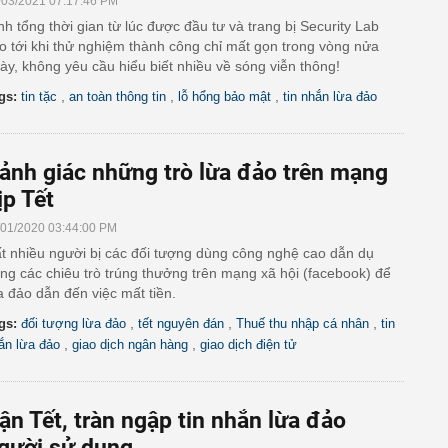
/03/2021 07:17:46 PM
nh tổng thời gian từ lúc được đầu tư và trang bị Security Lab
o tới khi thử nghiệm thành công chỉ mất gọn trong vòng nửa
ày, không yêu cầu hiểu biết nhiều về sóng viễn thông!
,
,
,
gs:
tin tặc
an toàn thông tin
lỗ hổng bảo mật
tin nhắn lừa đảo
ảnh giác những trò lừa đảo trên mạng
ịp Tết
/01/2020 03:44:00 PM
t nhiều người bị các đối tượng dùng công nghệ cao dẫn dụ
ng các chiêu trò trúng thưởng trên mạng xã hội (facebook) để
a đảo dẫn đến việc mất tiền.
,
,
,
gs:
đối tượng lừa đảo
tết nguyên đán
Thuế thu nhập cá nhân
tin
,
,
ắn lừa đảo
giao dịch ngân hàng
giao dịch điện tử
ận Tết, tràn ngập tin nhắn lừa đảo
gười sử dụng