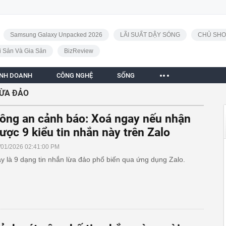
Samsung Galaxy Unpacked 2026
LÃI SUẤT DẬY SÓNG
CHỦ SHO
i Sản Và Gia Sản
BizReview
INH DOANH
CÔNG NGHỆ
SỐNG
LỪA ĐẢO
ông an cảnh báo: Xoá ngay nếu nhận
ược 9 kiểu tin nhắn này trên Zalo
/01/2026 02:41:00 PM
y là 9 dạng tin nhắn lừa đảo phổ biến qua ứng dụng Zalo.