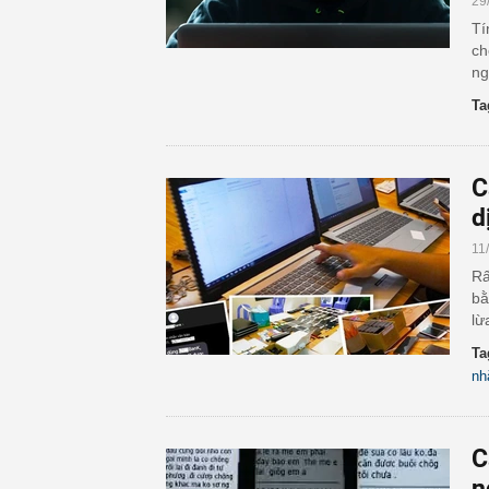
29
Tí
ch
ng
Ta
C
d
11
Rấ
bằ
lừ
Ta
nh
C
n