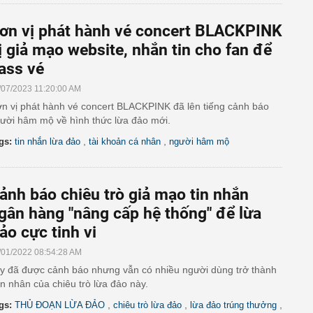
ơn vị phát hành vé concert BLACKPINK
ị giả mạo website, nhắn tin cho fan để
ass vé
/07/2023 11:20:00 AM
n vị phát hành vé concert BLACKPINK đã lên tiếng cảnh báo
ười hâm mộ về hình thức lừa đảo mới.
,
,
gs:
tin nhắn lừa đảo
tài khoản cá nhân
người hâm mộ
ảnh báo chiêu trò giả mạo tin nhắn
gân hàng "nâng cấp hệ thống" để lừa
ảo cực tinh vi
/01/2022 08:54:28 AM
y đã được cảnh báo nhưng vẫn có nhiều người dùng trở thành
n nhân của chiêu trò lừa đảo này.
,
,
,
gs:
THỦ ĐOẠN LỪA ĐẢO
chiêu trò lừa đảo
lừa đảo trúng thưởng