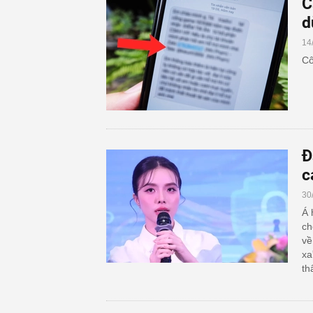
C
d
14
Cô
Đ
c
30
Á 
ch
về
xa
th