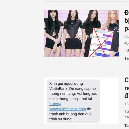
Đ
b
p
09
Đơ
ng
Ta
C
n
đ
12
Tu
nạ
Ta