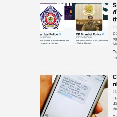
S
đ
t
28
Dù
ng
Mu
Ta
ma
C
n
17
Th
đầ
th
Ta