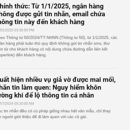
hính thức: Từ 1/1/2025, ngân hàng
hông được gửi tin nhắn, email chứa
hông tin này đến khách hàng
/01/2025 03:30:00 PM
eo Thông tư 50/2024/TT-NHNN (Thông tư 50), từ 1/1/2025, các
ân hàng phải tuân thủ quy định không gửi tin nhắn sms, thư
ện tử cho khách hàng có nội dung chứa đường dẫn liên kết
yperlink) đến khách hàng.
uất hiện nhiều vụ giả vờ được mai mối,
hắn tin làm quen: Nguy hiểm khôn
ường khi để lộ thông tin cá nhân
/07/2024 05:30:00 AM
c tin nhắn đều có cú pháp giống nhau hệt văn mẫu, chỉ thay
n người giới thiệu để đi làm quen với các cô gái.