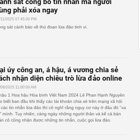
ảnh sát công bố tin nhắn mà người
ùng phải xóa ngay
/11/2025 07:45:00 PM
ng sát cảnh báo về thủ đoạn lừa đảo tinh vi.
ại úy công an, á hậu, á vương chia sẻ
ách nhận diện chiêu trò lừa đảo online
/08/2025 11:00:00 AM
hậu 1 Hoa hậu Hòa bình Việt Nam 2024 Lê Phan Hạnh Nguyên
o biết ban đầu khi thấy các tài khoản chia sẻ trên mạng xã hội
 các tin nhắn lừa đảo thì cô nghĩ rằng nguy cơ này ở đâu đó “xa
” mình. Tuy nhiên, càng ngày những người thân và kể cả bản
ân cô cũng nhận được những tin nhắn, cuộc gọi lừa đảo.