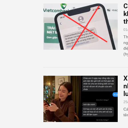
C
k
t
01
Th
ng
đi
(h
X
n
l
25
Cá
tê