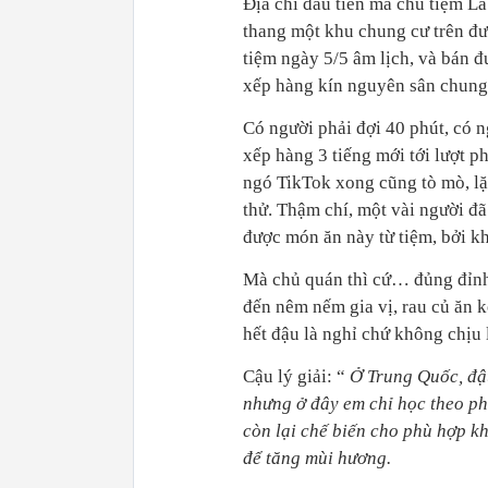
Địa chỉ đầu tiên mà chủ tiệm L
thang một khu chung cư trên đ
tiệm ngày 5/5 âm lịch, và bán đ
xếp hàng kín nguyên sân chung
Có người phải đợi 40 phút, có n
xếp hàng 3 tiếng mới tới lượt 
ngó TikTok xong cũng tò mò, lặ
thử. Thậm chí, một vài người đ
được món ăn này từ tiệm, bởi k
Mà chủ quán thì cứ… đủng đỉnh 
đến nêm nếm gia vị, rau củ ăn 
hết đậu là nghỉ chứ không chịu
Cậu lý giải: “
Ở Trung Quốc, đậu
nhưng ở đây em chỉ học theo ph
còn lại chế biến cho phù hợp kh
để tăng mùi hương.