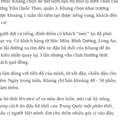
a Phúc Khang chọn để mở tiệm đậu hũ thối là dưới chân cầu
ường Trần Quốc Thảo, quận 3. Khang chọn khai trương
ược khoảng 1 tuần thì tiệm tạo được tiếng vang, khách đến
 cư.
gười đợi cả tiếng, đỉnh điểm có khách “méc” lại đã phải
phục vụ. Có khách hàng từ Hóc Môn, Bình Dương, Long An,
n lội đường xa tìm đến xe đậu hũ thối của Khang để ăn
ã kiên nhẫn quay lại 3 lần nhưng vẫn chưa thưởng thức
hách quá đông.
làm đúng với tiến độ của mình, từ xắt đậu, chiên đậu cho
kèm. Ngày trong tuần, Khang chỉ bán khoảng 40 - 50 phần,
 làm thêm.
 hũ thối lên men sẽ ra màu đen luôn, mùi cực kỳ nồng,
ong cách ăn đậu hũ thối của Trung Quốc một phần thôi,
ẩu vị người Việt mình. Em cho thêm nhiều gia vị vào đậu