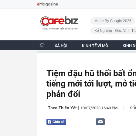
Bỏ qua điều hướng
CafeBiz - Trang chủ
Made By Google 2026
Kế Nghiệp - Góc Nhìn Tà
XÃ HỘI
KINH TẾ VĨ MÔ
KINH 
Tiệm đậu hũ thối bất ổ
tiếng mới tới lượt, mở
phản đối
|
Theo Thiên Yết
|
10/07/2023 16:40 PM
SỐ