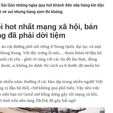
ất Sài Gòn những ngày qua hút khách đến xếp hàng kín đặc
ó vẻ vui nhưng hàng xóm thì không.
i hot nhất mạng xã hội, bán
g đã phải dời tiệm
n ăn vặt đường phố nổi tiếng ở Trung Quốc đại lục và một
, Hong Kong. Với đặc trưng là mùi… thum thủm từ đậu hũ
anh cãi yêu - ghét rõ ràng với các tín đồ ẩm thực, đúng
i thoát, ai không ăn được thì cách xa 8 thước đã muốn bỏ
t nhiều năm, thường ở các khu tập trung nhiều người Việt
g vị đậu hũ thối, chứ không quá phổ biến. Vậy nên việc
o một bạn trẻ GenZ mở bỗng dưng gây sốt mạng xã hội,
t tình trên nền tảng TikTok đã gây bất ngờ.