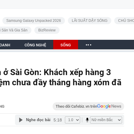
Samsung Galaxy Unpacked 2026
LÃI SUẤT DẬY SÓNG
CHỦ SHO
i Sản Và Gia Sản
BizReview
DOANH
CÔNG NGHỆ
SỐNG
n ở Sài Gòn: Khách xếp hàng 3
 tiệm chưa đầy tháng hàng xóm đã
NG
Theo dõi Cafebiz.vn trên
5:18
Nghe đọc bài