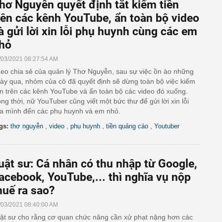
hơ Nguyễn quyết định tắt kiếm tiền
rên các kênh YouTube, ẩn toàn bộ video
à gửi lời xin lỗi phụ huynh cùng các em
hỏ
/03/2021 08:27:54 AM
eo chia sẻ của quản lý Thơ Nguyễn, sau sự việc ồn ào những
ày qua, nhóm của cô đã quyết định sẽ dừng toàn bộ việc kiếm
ền trên các kênh YouTube và ẩn toàn bộ các video đó xuống.
ng thời, nữ YouTuber cũng viết một bức thư để gửi lời xin lỗi
a mình đến các phụ huynh và em nhỏ.
,
,
,
,
gs:
thơ nguyễn
video
phụ huynh
tiền quảng cáo
Youtuber
uật sư: Cá nhân có thu nhập từ Google,
acebook, YouTube,... thì nghĩa vụ nộp
huế ra sao?
/03/2021 08:40:00 AM
ật sư cho rằng cơ quan chức năng cần xử phạt nặng hơn các