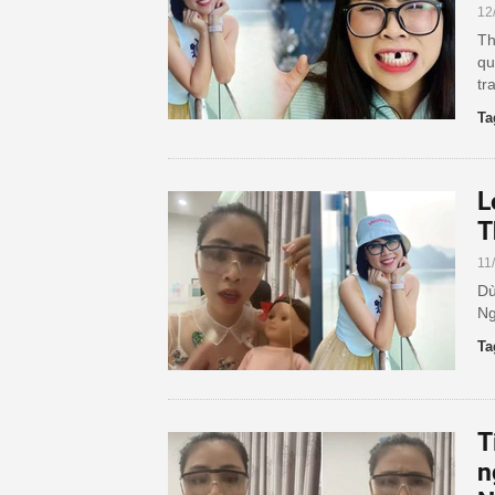
12
Th
qu
tr
Ta
L
T
11
Dù
Ng
Ta
T
n