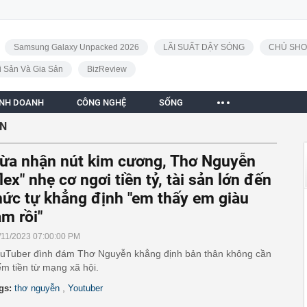
Samsung Galaxy Unpacked 2026
LÃI SUẤT DẬY SÓNG
CHỦ SHO
i Sản Và Gia Sản
BizReview
INH DOANH
CÔNG NGHỆ
SỐNG
ỄN
ừa nhận nút kim cương, Thơ Nguyễn
flex" nhẹ cơ ngơi tiền tỷ, tài sản lớn đến
ức tự khẳng định "em thấy em giàu
ắm rồi"
/11/2023 07:00:00 PM
uTuber đình đám Thơ Nguyễn khẳng định bản thân không cần
ếm tiền từ mạng xã hội.
,
gs:
thơ nguyễn
Youtuber