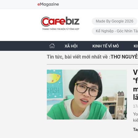
Bỏ qua điều hướng
CafeBiz - Trang chủ
Made By Google 2026
Kế Nghiệp - Góc Nhìn Tà
XÃ HỘI
KINH TẾ VĨ MÔ
K
Tin tức, bài viết mới nhất về :
THƠ NGUY
V
"
m
l
17
Yo
ki
Ta