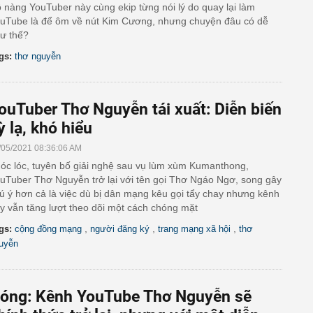
 nàng YouTuber này cùng ekip từng nói lý do quay lại làm
uTube là để ôm về nút Kim Cương, nhưng chuyện đâu có dễ
ư thế?
gs:
thơ nguyễn
ouTuber Thơ Nguyễn tái xuất: Diễn biến
ỳ lạ, khó hiểu
/05/2021 08:36:06 AM
óc lóc, tuyên bố giải nghệ sau vụ lùm xùm Kumanthong,
uTuber Thơ Nguyễn trở lại với tên gọi Thơ Ngáo Ngơ, song gây
ú ý hơn cả là việc dù bị dân mạng kêu gọi tẩy chay nhưng kênh
y vẫn tăng lượt theo dõi một cách chóng mặt
,
,
,
gs:
cộng đồng mạng
người đăng ký
trang mạng xã hội
thơ
uyễn
óng: Kênh YouTube Thơ Nguyễn sẽ