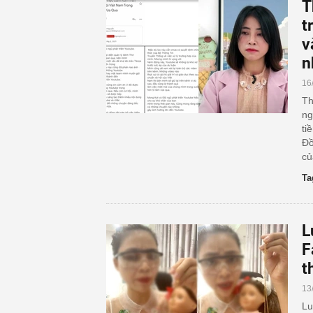
T
t
v
n
16
Th
ng
ti
Đồ
củ
Ta
L
F
t
13
Lu