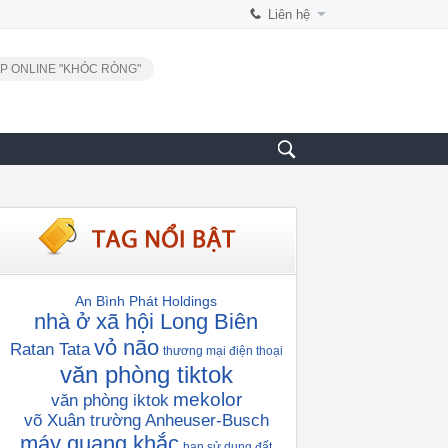
Liên hệ
P ONLINE "KHÓC RÒNG"
An Bình Phát Holdings
nhà ở xã hội Long Biên
vỏ não
Ratan Tata
thương mại điện thoại
văn phòng tiktok
mekolor
văn phòng iktok
võ Xuân trường
Anheuser-Busch
máy quang khắc
hạn sử dụng đất