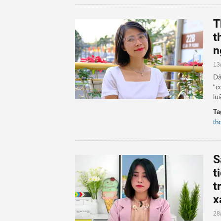
T
t
n
13
Dâ
“c
lu
Ta
th
S
t
t
x
28