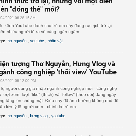
hính thức trở lại, nhưng với một diễn
iên "đóng thế" mới?
/04/2021 08:28:15 AM
ệc kênh YouTube dành cho trẻ em này đang rục rịch trở lại
iến nhiều người tỏ ra vô cùng ngán ngẩm.
,
,
gs:
thơ nguyễn
youtube
nhân vật
iện tượng Thơ Nguyễn, Hưng Vlog và
gành công nghiệp 'thổi view' YouTube
/03/2021 09:12:00 PM
 lệ người dùng gia nhập ngành công nghiệp mới - công nghệ
o lượt xem, lượt "like" (thích) và "follow" (theo dõi) đang ngày
ng tăng lên chóng mặt. Điều này đã ảnh hưởng không nhỏ để
ần lớn tỷ lệ người xem - chính là trẻ em.
,
,
gs:
thơ nguyễn
hưng vlog
youtube