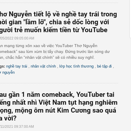
hơ Nguyễn tiết lộ về nghề tay trái trong
hời gian "lầm lỡ", chia sẻ dốc lòng với
gười trẻ muốn kiếm tiền từ YouTube
/05/2022 09:05:00 AM
n mạng từng xôn xao về việc YouTuber Thơ Nguyễn
omeback” sau lùm xùm bị tẩy chay. Đứng trước làn sóng dư
ận, chắc hẳn “nhân vật chính” sẽ có nhiều suy nghĩ.
,
,
,
,
gs:
nghề tay trái
nhân vật chính
lớp học tình thương
bé tập đi
ơ nguyễn
au gần 1 năm comeback, YouTuber tai
iếng nhất nhì Việt Nam tụt hạng nghiêm
rọng, mộng ôm nút Kim Cương sao quá
a vời?
/11/2021 09:37:00 AM