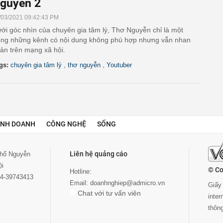
guyễn 2
/03/2021 09:42:43 PM
ới góc nhìn của chuyên gia tâm lý, Thơ Nguyễn chỉ là một
ong những kênh có nội dung không phù hợp nhưng vẫn nhan
ản trên mạng xã hội.
,
,
gs:
chuyên gia tâm lý
thơ nguyễn
Youtuber
INH DOANH
CÔNG NGHỆ
SỐNG
Liên hệ quảng cáo
 phố Nguyễn
ội
© Co
Hotline:
024-39743413
Email:
doanhnghiep@admicro.vn
Giấy 
Chat với tư vấn viên
inte
thôn