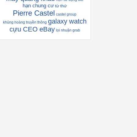
hạn chung cư
từ thứ
Pierre Castel
castel group
galaxy watch
khủng hoàng truyền thông
cựu CEO eBay
lọi nhuận grab