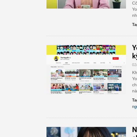
Cô
Yo
nh
Ta
Y
k
02
Kh
Yo
ch
nà
Ta
ng
N