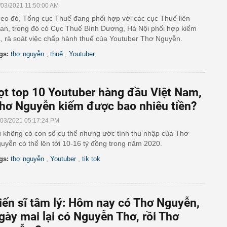
/03/2021 11:50:00 AM
eo đó, Tổng cục Thuế đang phối hợp với các cục Thuế liên
an, trong đó có Cục Thuế Bình Dương, Hà Nội phối hợp kiểm
a, rà soát việc chấp hành thuế của Youtuber Thơ Nguyễn.
,
,
gs:
thơ nguyễn
thuế
Youtuber
ọt top 10 Youtuber hàng đầu Việt Nam,
hơ Nguyễn kiếm được bao nhiêu tiền?
/03/2021 05:17:24 PM
 không có con số cụ thể nhưng ước tính thu nhập của Thơ
uyễn có thể lên tới 10-16 tỷ đồng trong năm 2020.
,
,
gs:
thơ nguyễn
Youtuber
tik tok
iến sĩ tâm lý: Hôm nay có Thơ Nguyễn,
gày mai lại có Nguyễn Thơ, rồi Thơ