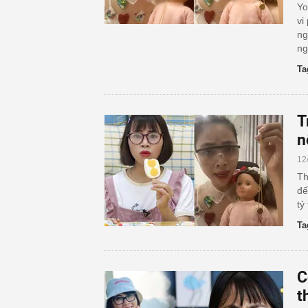
Yo
vi
ng
ng
Ta
T
n
12
Th
đế
tỷ
Ta
C
t