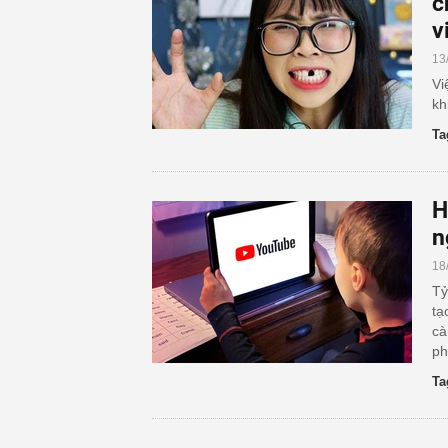
c
v
13
Vi
kh
Ta
H
n
18
Tỷ
tạ
cà
ph
Ta