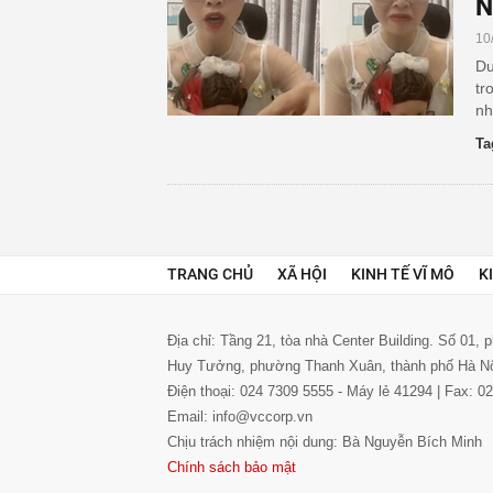
N
10
Dư
tr
nh
Ta
TRANG CHỦ
XÃ HỘI
KINH TẾ VĨ MÔ
K
Địa chỉ: Tầng 21, tòa nhà Center Building. Số 01,
Huy Tưởng, phường Thanh Xuân, thành phố Hà N
Điện thoại: 024 7309 5555 - Máy lẻ 41294 | Fax: 
Email: info@vccorp.vn
Chịu trách nhiệm nội dung: Bà Nguyễn Bích Minh
Chính sách bảo mật