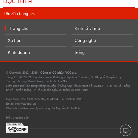
ĐỌC THÊM
Lên đầu trang
Trang chủ
Kinh tế vĩ mô
Xã hội
Công nghệ
Kinh doanh
Sống
© Copyright 2012 - 2026 -
Công ty Cổ phần VCCorp.
Tầng 17, 19, 20, 21 Toà nhà Center Building - Hapulico Complex, Số 01, phố Nguyễn Huy
Tưởng, phường Thanh Xuân, thành phố Hà Nội
Giấy phép thiết lập trang thông tin điện tử tổng hợp trên internet số 3321/GP-TTĐT do Sở Thông
tin và Truyền thông TP Hà Nội cấp ngày 03 tháng 07 năm 2019.
Điện thoại: 024 7309 5555 Máy lẻ 41294. Fax: 024-39743413
Email: info@cafebiz.vn
Chịu trách nhiệm quản lý nội dung: Bà Nguyễn Bích Minh
Hỗ trợ quảng cáo: