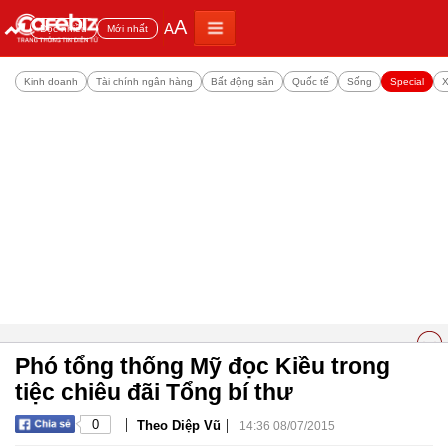
A
A
Đọc nhiều
Mới nhất
Kinh doanh
Tài chính ngân hàng
Bất động sản
Quốc tế
Sống
Special
X
Phó tổng thống Mỹ đọc Kiều trong
tiệc chiêu đãi Tổng bí thư
|
|
0
Theo Diệp Vũ
14:36 08/07/2015