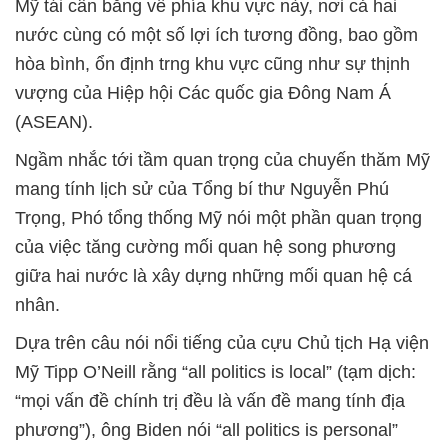
Mỹ tái cân bằng về phía khu vực này, nơi cả hai
nước cùng có một số lợi ích tương đồng, bao gồm
hòa bình, ổn định trng khu vực cũng như sự thịnh
vượng của Hiệp hội Các quốc gia Đông Nam Á
(ASEAN).
Ngầm nhắc tới tầm quan trọng của chuyến thăm Mỹ
mang tính lịch sử của Tổng bí thư Nguyễn Phú
Trọng, Phó tổng thống Mỹ nói một phần quan trọng
của việc tăng cường mối quan hệ song phương
giữa hai nước là xây dựng những mối quan hệ cá
nhân.
Dựa trên câu nói nổi tiếng của cựu Chủ tịch Hạ viện
Mỹ Tipp O’Neill rằng “all politics is local” (tạm dịch:
“mọi vấn đề chính trị đều là vấn đề mang tính địa
phương”), ông Biden nói “all politics is personal”