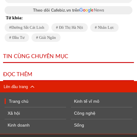
Theo dõi Cafebiz.vn trên
Từ khóa:
Đường Sắt Cát Linh
Đô Thị Hà Nội
Nhân Lực
Đầu Tư
Giải Ngân
TIN CÙNG CHUYÊN MỤC
ĐỌC THÊM
Lên đầu trang
Trang chủ
Kinh tế vĩ mô
Xã hội
Công nghệ
Kinh doanh
Sống