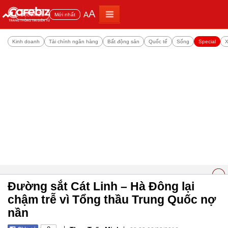
A
A
Đọc nhiều
Mới nhất
Kinh doanh
Tài chính ngân hàng
Bất động sản
Quốc tế
Sống
Special
X
Đường sắt Cát Linh – Hà Đông lại
chậm trễ vì Tổng thầu Trung Quốc nợ
nần