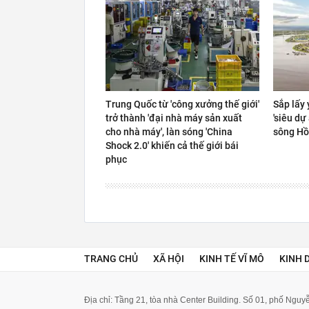
Trung Quốc từ 'công xưởng thế giới'
Sắp lấy 
trở thành 'đại nhà máy sản xuất
'siêu dự
cho nhà máy', làn sóng 'China
sông H
Shock 2.0' khiến cả thế giới bái
phục
TRANG CHỦ
XÃ HỘI
KINH TẾ VĨ MÔ
KINH 
Địa chỉ: Tầng 21, tòa nhà Center Building. Số 01, phố Ngu