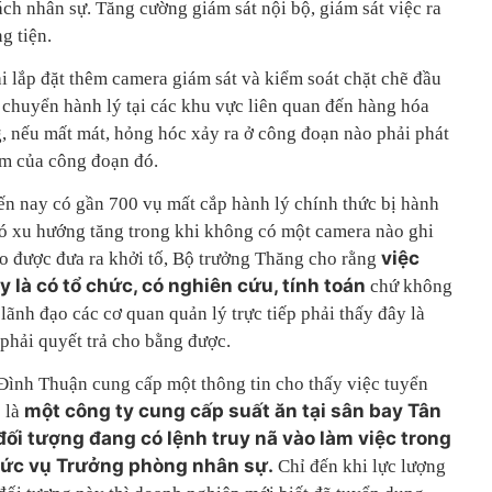
ch nhân sự. Tăng cường giám sát nội bộ, giám sát việc ra
g tiện.
i lắp đặt thêm camera giám sát và kiểm soát chặt chẽ đầu
 chuyển hành lý tại các khu vực liên quan đến hàng hóa
 nếu mất mát, hỏng hóc xảy ra ở công đoạn nào phải phát
ệm của công đoạn đó.
ến nay có gần 700 vụ mất cắp hành lý chính thức bị hành
ó xu hướng tăng trong khi không có một camera nào ghi
việc
o được đưa ra khởi tố, Bộ trưởng Thăng cho rằng
 là có tổ chức, có nghiên cứu, tính toán
chứ không
 lãnh đạo các cơ quan quản lý trực tiếp phải thấy đây là
phải quyết trả cho bằng được.
ình Thuận cung cấp một thông tin cho thấy việc tuyển
một công ty cung cấp suất ăn tại sân bay Tân
ó là
ối tượng đang có lệnh truy nã vào làm việc trong
chức vụ Trưởng phòng nhân sự.
Chỉ đến khi lực lượng