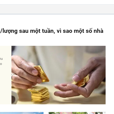
g/lượng sau một tuần, vì sao một số nhà
n
ều
do