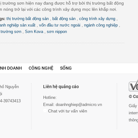
ị trường sơn hiện nay đang được hỗ trợ bởi thị trường bất động
n nóng trở lại với các công trình xây dựng mọc lên khắp nơi.
,
,
,
gs:
thị trường bất động sản
bất động sản
công trình xây dựng
,
,
,
anh nghiệp sản xuất
vốn đầu tư nước ngoài
ngành công nghiệp
,
,
ị trường sơn
Sơn Kova
sơn nippon
INH DOANH
CÔNG NGHỆ
SỐNG
Liên hệ quảng cáo
 phố Nguyễn
ội
© Co
Hotline:
024-39743413
Email:
doanhnghiep@admicro.vn
Giấy 
Chat với tư vấn viên
inte
thôn