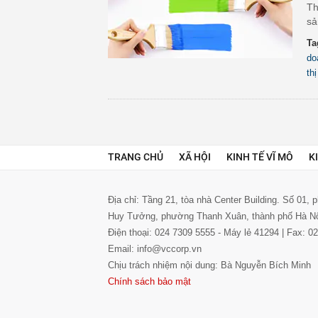
Th
sả
Ta
do
th
TRANG CHỦ
XÃ HỘI
KINH TẾ VĨ MÔ
K
Địa chỉ: Tầng 21, tòa nhà Center Building. Số 01,
Huy Tưởng, phường Thanh Xuân, thành phố Hà N
Điện thoại: 024 7309 5555 - Máy lẻ 41294 | Fax: 
Email: info@vccorp.vn
Chịu trách nhiệm nội dung: Bà Nguyễn Bích Minh
Chính sách bảo mật