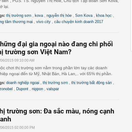
y tiền”, PGS. TS. Nguyễn Thị Hoè, Chủ tịch Tập đoàn Sơn Kova,
ớ lại.
,
,
,
,
,
gs:
thị trường sơn
kova
nguyễn thị hòe
Sơn Kova
khoa học
,
,
ung tâm thương mại
vivo city
câu chuyện kinh doanh 2017
hững đại gia ngoại nào đang chi phối
hị trường sơn Việt Nam?
/06/2015 09:10:00 AM
ộc chơi thị trường sơn nằm trong phần lớn tay các doanh
hiệp ngoại đến từ Mỹ, Nhật Bản, Hà Lan,.. với 65% thị phần.
,
,
,
gs:
doanh nghiệp ngoại
thị trường sơn
thị trường bất động sản
,
,
,
zonobel
Dupont
nippon
valspar
hị trường sơn: Đa sắc màu, nóng cạnh
ranh
/06/2015 02:00:00 PM