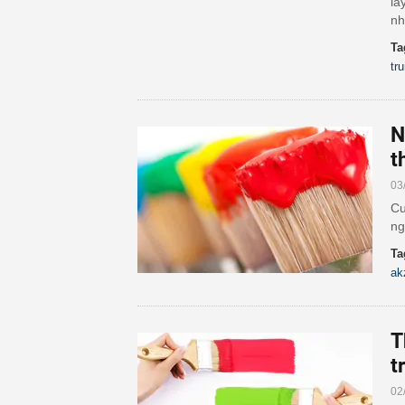
lấ
nh
Ta
tr
N
t
03
Cu
ng
Ta
ak
T
t
02