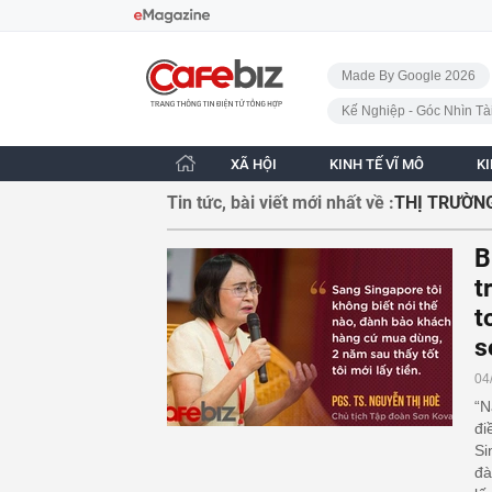
Bỏ qua điều hướng
CafeBiz - Trang chủ
Made By Google 2026
Kế Nghiệp - Góc Nhìn Tà
XÃ HỘI
KINH TẾ VĨ MÔ
K
Tin tức, bài viết mới nhất về :
THỊ TRƯỜN
B
t
t
s
04
“N
đi
Si
đà