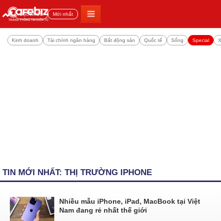
Đọc nhiều
Mới nhất
Kinh doanh
Tài chính ngân hàng
Bất động sản
Quốc tế
Sống
Special
X
TIN MỚI NHẤT: THỊ TRƯỜNG IPHONE
Nhiều mẫu iPhone, iPad, MacBook tại Việt
Nam đang rẻ nhất thế giới