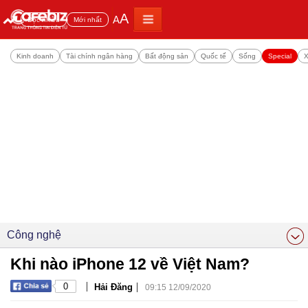
A
A
Đọc nhiều
Mới nhất
Kinh doanh
Tài chính ngân hàng
Bất động sản
Quốc tế
Sống
Special
X
Công nghệ
Khi nào iPhone 12 về Việt Nam?
|
|
0
Hải Đăng
09:15 12/09/2020