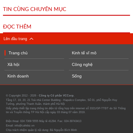
TIN CÙNG CHUYÊN MỤC
ĐỌC THÊM
Lên đầu trang
Trang chủ
Kinh tế vĩ mô
Xã hội
Công nghệ
Kinh doanh
Sống
© Copyright 2012 - 2026 -
Công ty Cổ phần VCCorp.
Tầng 17, 19, 20, 21 Toà nhà Center Building - Hapulico Complex, Số 01, phố Nguyễn Huy
Tưởng, phường Thanh Xuân, thành phố Hà Nội
Giấy phép thiết lập trang thông tin điện tử tổng hợp trên internet số 3321/GP-TTĐT do Sở Thông
tin và Truyền thông TP Hà Nội cấp ngày 03 tháng 07 năm 2019.
Điện thoại: 024 7309 5555 Máy lẻ 41294. Fax: 024-39743413
Email: info@cafebiz.vn
Chịu trách nhiệm quản lý nội dung: Bà Nguyễn Bích Minh