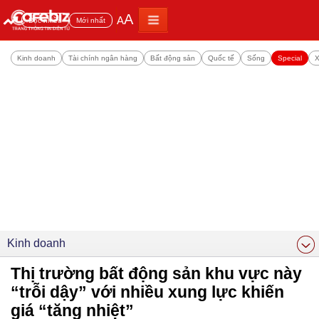
A
A
Đọc nhiều
Mới nhất
Kinh doanh
Tài chính ngân hàng
Bất động sản
Quốc tế
Sống
Special
X
Kinh doanh
Thị trường bất động sản khu vực này
“trỗi dậy” với nhiều xung lực khiến
giá “tăng nhiệt”