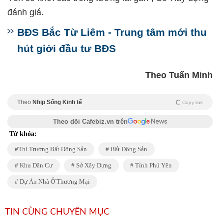
đánh giá.
BĐS Bắc Từ Liêm - Trung tâm mới thu
hút giới đầu tư BĐS
Theo Tuấn Minh
Theo
Nhịp Sống Kinh tế
Copy link
Theo dõi Cafebiz.vn trên
Từ khóa:
Thị Trường Bất Động Sản
Bất Động Sản
Khu Dân Cư
Sở Xây Dựng
Tỉnh Phú Yên
Dự Án Nhà Ở Thương Mại
TIN CÙNG CHUYÊN MỤC