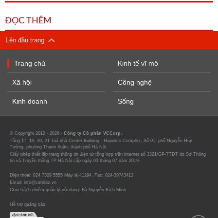
ĐỌC THÊM
Lên đầu trang
Trang chủ
Kinh tế vĩ mô
Xã hội
Công nghệ
Kinh doanh
Sống
© Copyright 2012 - 2026 -
Công ty Cổ phần VCCorp.
Tầng 17, 19, 20, 21 Toà nhà Center Building - Hapulico Complex, Số 01, phố Nguyễn Huy
Tưởng, phường Thanh Xuân, thành phố Hà Nội
Giấy phép thiết lập trang thông tin điện tử tổng hợp trên internet số 3321/GP-TTĐT do Sở Thông
tin và Truyền thông TP Hà Nội cấp ngày 03 tháng 07 năm 2019.
Điện thoại: 024 7309 5555 Máy lẻ 41294. Fax: 024-39743413
Email: info@cafebiz.vn
Chịu trách nhiệm quản lý nội dung: Bà Nguyễn Bích Minh
Hỗ trợ quảng cáo: