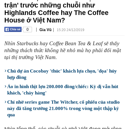
trận' trước những chuỗi như
Highlands Coffee hay The Coffee
House ở Việt Nam?
|
|
0
Gia Vũ
15:20 24/12/2019
Nhìn Starbucks hay Coffee Bean Tea & Leaf sẽ thấy
những thách thức không hề nhỏ mà họ phải đối mặt
tại thị trường Việt Nam.
Chủ dự án Cocobay 'thúc' khách lựa chọn, 'dọa' hủy
hợp đồng
Áo in hình thịt lợn 200.000 đồng/chiếc: Kỳ dị vẫn hút
khách, 'cháy hàng'
Chỉ nhờ series game The Witcher, cổ phiếu của studio
này đã tăng trưởng 21.000% trong vòng một thập kỷ
qua