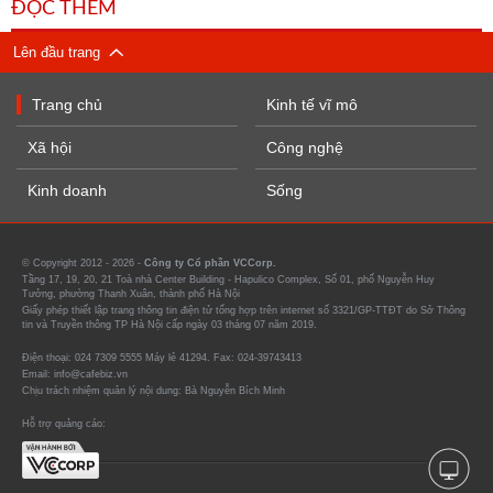
ĐỌC THÊM
Lên đầu trang
Trang chủ
Kinh tế vĩ mô
Xã hội
Công nghệ
Kinh doanh
Sống
© Copyright 2012 - 2026 -
Công ty Cổ phần VCCorp.
Tầng 17, 19, 20, 21 Toà nhà Center Building - Hapulico Complex, Số 01, phố Nguyễn Huy
Tưởng, phường Thanh Xuân, thành phố Hà Nội
Giấy phép thiết lập trang thông tin điện tử tổng hợp trên internet số 3321/GP-TTĐT do Sở Thông
tin và Truyền thông TP Hà Nội cấp ngày 03 tháng 07 năm 2019.
Điện thoại: 024 7309 5555 Máy lẻ 41294. Fax: 024-39743413
Email: info@cafebiz.vn
Chịu trách nhiệm quản lý nội dung: Bà Nguyễn Bích Minh
Hỗ trợ quảng cáo: