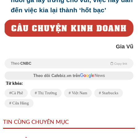
đến việc kia lại thành ‘hốt bạc’
Gia Vũ
Theo
CNBC
Copy link
Theo dõi Cafebiz.vn trên
Từ khóa:
Cà Phê
Thị Trường
Việt Nam
Starbucks
Cửa Hàng
TIN CÙNG CHUYÊN MỤC