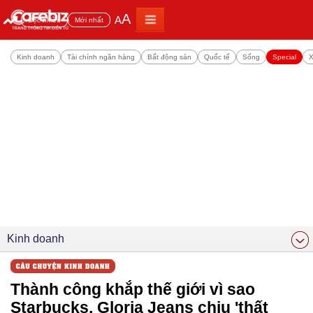
A
A
Đọc nhiều
Mới nhất
Kinh doanh
Tài chính ngân hàng
Bất động sản
Quốc tế
Sống
Special
X
Kinh doanh
Thành công khắp thế giới vì sao
Starbucks, Gloria Jeans chịu 'thất