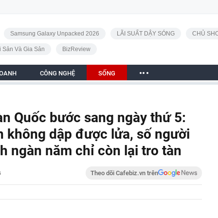
Samsung Galaxy Unpacked 2026
LÃI SUẤT DẬY SÓNG
CHỦ SHO
i Sản Và Gia Sản
BizReview
DOANH
CÔNG NGHỆ
SỐNG
n Quốc bước sang ngày thứ 5:
n không dập được lửa, số người
ích ngàn năm chỉ còn lại tro tàn
G
Theo dõi Cafebiz.vn trên