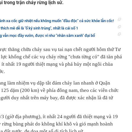
i trong trận cháy rừng lịch sử.
tránh xa cốc giữ nhiệt nếu không muốn "đầu độc" cả sức khỏe lẫn cốc!
 thích mê dễ là "ổ ký sinh trùng", nhất là cái số 1
ng vẫn mọc đầy vườn, được ví như "nhân sâm xanh" đại bổ
ực thăng chữa cháy sau vụ tai nạn chết người hôm thứ Tư
 lực khống chế các vụ cháy rừng "chưa từng có" đã tàn phá
ít nhất 19 người thiệt mạng và phá hủy một ngôi chùa
ớc.
 đang làm nhiệm vụ dập tắt đám cháy lan nhanh ở Quận
 125 dặm (200 km) về phía đông nam, theo các viên chức
gười duy nhất trên máy bay, đã được xác nhận là đã tử
3 (giờ địa phương), ít nhất 24 người đã thiệt mạng và 19
áy rừng bùng phát do không khí khô và gió mạnh hoành
 đất nước, đe dọa một số di tích lịch sử.