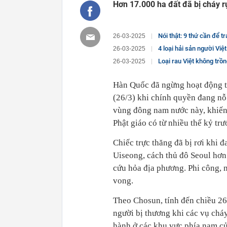
Hơn 17.000 ha đất đã bị cháy rụ
Nói thật: 9 thứ cần để 
26-03-2025
4 loại hải sản người Việt
26-03-2025
Loại rau Việt không trồ
26-03-2025
Hàn Quốc đã ngừng hoạt động tr
(26/3) khi chính quyền đang nỗ
vùng đông nam nước này, khiến 
Phật giáo có từ nhiều thế kỷ trư
Chiếc trực thăng đã bị rơi khi
Uiseong, cách thủ đô Seoul hơn
cứu hỏa địa phương. Phi công, n
vong.
Theo Chosun, tính đến chiều 26/
người bị thương khi các vụ ch
hành ở các khu vực phía nam của