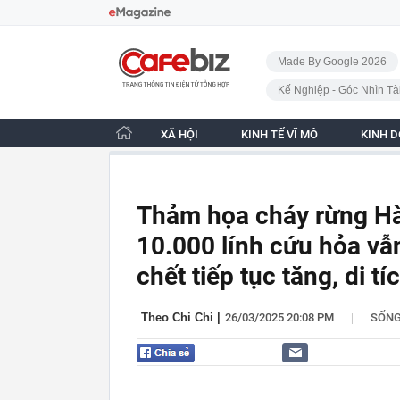
Bỏ qua điều hướng
CafeBiz - Trang chủ
Made By Google 2026
Kế Nghiệp - Góc Nhìn Tà
XÃ HỘI
KINH TẾ VĨ MÔ
KINH 
Thảm họa cháy rừng Hà
10.000 lính cứu hỏa vẫ
chết tiếp tục tăng, di t
|
Theo Chi Chi
|
26/03/2025 20:08 PM
SỐN