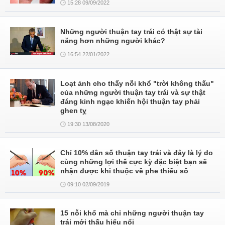
15:28 09/09/2022
Những người thuận tay trái có thật sự tài
năng hơn những người khác?
16:54 22/01/2022
Loạt ảnh cho thấy nỗi khổ "trời không thấu"
của những người thuận tay trái và sự thật
đáng kinh ngạc khiến hội thuận tay phải
ghen tỵ
19:30 13/08/2020
Chỉ 10% dân số thuận tay trái và đây là lý do
cùng những lợi thế cực kỳ đặc biệt bạn sẽ
nhận được khi thuộc về phe thiểu số
09:10 02/09/2019
15 nỗi khổ mà chỉ những người thuận tay
trái mới thấu hiểu nổi