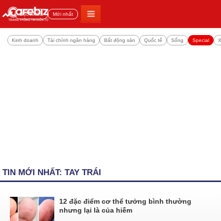
Đọc nhiều
Mới nhất
Kinh doanh
Tài chính ngân hàng
Bất động sản
Quốc tế
Sống
Special
X
TIN MỚI NHẤT: TAY TRÁI
12 đặc điểm cơ thể tưởng bình thường
nhưng lại là của hiếm