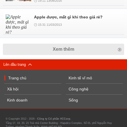
19:11 13/08/2016
Apple được, mất gì khi theo giá rẻ?
15:31 11/03/2013
Xem thêm
Lên đầu trang
Trang chủ
Kinh tế vĩ mô
Xã hội
Công nghệ
Kinh doanh
Sống
© Copyright 2012 - 2026 -
Công ty Cổ phần VCCorp.
Tầng 17, 19, 20, 21 Toà nhà Center Building - Hapulico Complex, Số 01, phố Nguyễn Huy
Tưởng, phường Thanh Xuân, thành phố Hà Nội