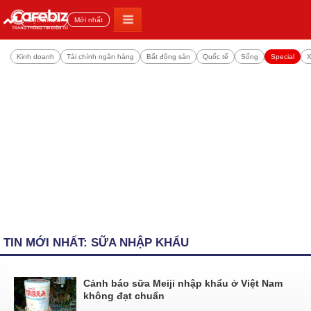
Đọc nhiều
Mới nhất
Kinh doanh
Tài chính ngân hàng
Bất động sản
Quốc tế
Sống
Special
X
TIN MỚI NHẤT: SỮA NHẬP KHẨU
Cảnh báo sữa Meiji nhập khẩu ở Việt Nam
không đạt chuẩn