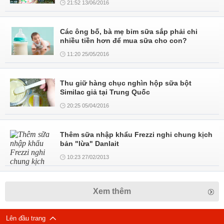
21:52 13/06/2016
Các ông bố, bà mẹ bỉm sữa sắp phải chi
nhiều tiền hơn để mua sữa cho con?
11:20 25/05/2016
Thu giữ hàng chục nghìn hộp sữa bột
Similac giả tại Trung Quốc
20:25 05/04/2016
Thêm sữa nhập khẩu Frezzi nghi chung kịch
bản "lừa" Danlait
10:23 27/02/2013
Xem thêm
Lên đầu trang