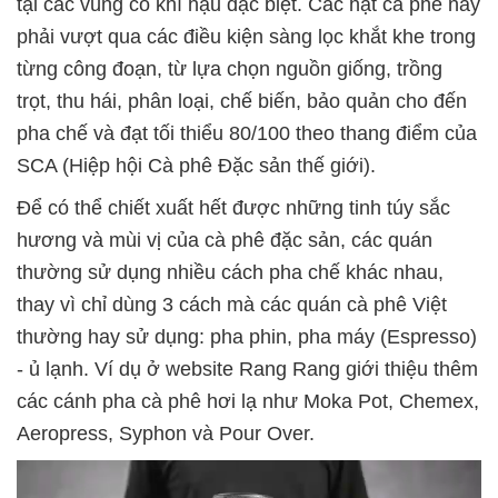
tại các vùng có khí hậu đặc biệt. Các hạt cà phê này
phải vượt qua các điều kiện sàng lọc khắt khe trong
từng công đoạn, từ lựa chọn nguồn giống, trồng
trọt, thu hái, phân loại, chế biến, bảo quản cho đến
pha chế và đạt tối thiểu 80/100 theo thang điểm của
SCA (Hiệp hội Cà phê Đặc sản thế giới).
Để có thể chiết xuất hết được những tinh túy sắc
hương và mùi vị của cà phê đặc sản, các quán
thường sử dụng nhiều cách pha chế khác nhau,
thay vì chỉ dùng 3 cách mà các quán cà phê Việt
thường hay sử dụng: pha phin, pha máy (Espresso)
- ủ lạnh. Ví dụ ở website Rang Rang giới thiệu thêm
các cánh pha cà phê hơi lạ như Moka Pot, Chemex,
Aeropress, Syphon và Pour Over.