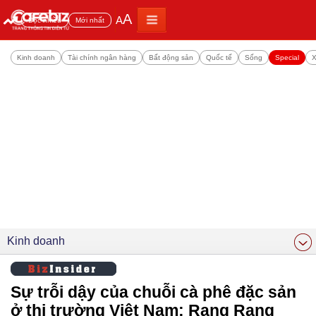
A
A
Đọc nhiều
Mới nhất
Kinh doanh
Tài chính ngân hàng
Bất động sản
Quốc tế
Sống
Special
X
Kinh doanh
Sự trỗi dậy của chuỗi cà phê đặc sản
ở thị trường Việt Nam: Rang Rang