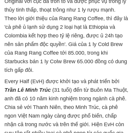
Original với cục đá tròn to và được phục vụ trong ly
thủy tinh thấp, thoạt trông như 1 ly rượu mạnh.
Theo lời giới thiệu của Rang Rang Coffee, thì đây là
'cà phê ủ lạnh sử dụng 2 loại hạt là Ethiopia và
Colombia kết hợp theo tỷ lệ riêng, được ủ 24h tạo
nên sản phẩm độc quyền'. Giá của 1 ly Cold Brew
của Rang Rang Coffee tới 85.000, trong khi
Starbucks bán 1 ly Colw Brew 65.000 đồng có dung
tích gấp đôi.
Every Half (EvH) được khởi tạo và phát triển bởi
Trần Lê Minh Trúc
(31 tuổi) đến từ Buôn Ma Thuột,
anh đã có 10 năm kinh nghiệm trong ngành cà phê.
Chia sẻ với Thanh Niên, theo Minh Trúc, cà phê
ngon Việt Nam ngày càng được phổ biến, chấp
nhận cả trong nước và trên thế giới. Hiện EvH còn