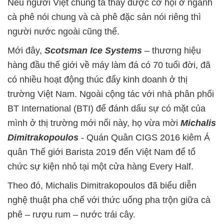
Nếu người Việt chúng ta thấy được cơ hội ở ngành
cà phê nói chung và cà phê đặc sản nói riêng thì
người nước ngoài cũng thế.
Mới đây,
Scotsman Ice
Systems
– thương hiệu
hàng đầu thế giới về máy làm đá có 70 tuổi đời, đã
có nhiều hoạt động thúc đẩy kinh doanh ở thị
trường Việt Nam. Ngoài cộng tác với nhà phân phối
BT International (BTI) để đánh dấu sự có mặt của
mình ở thị trường mới nổi này, họ vừa mời
Michalis
Dimitrakopoulos
- Quán Quân CIGS 2016 kiêm Á
quân Thế giới Barista 2019 đến Việt Nam để tổ
chức sự kiện nhỏ tại một cửa hàng Every Half.
Theo đó, Michalis Dimitrakopoulos đã biểu diễn
nghệ thuật pha chế với thức uống pha trộn giữa cà
phê – rượu rum – nước trái cây.