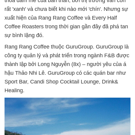
thỏa đam mê của bản thân, bởi thị trường vẫn còn
rất 'xanh' và chưa biết khi nào mới 'chín'. Nhưng sự
xuất hiện của Rang Rang Coffee và Every Half
Coffee Roasters trong thời gian gần đây đã phá tan
sự bình lặng đó.
Rang Rang Coffee thuộc GuruGroup. GuruGroup là
công ty quản lý và phát triển trong ngành F&B được
thành lập bởi Long Nguyễn (8x) – người yêu của á
hậu Thảo Nhi Lê. GuruGroup có các quán bar như
Sport Bar, Candi Shop Cocktail Lounge, Drink&
Healing.