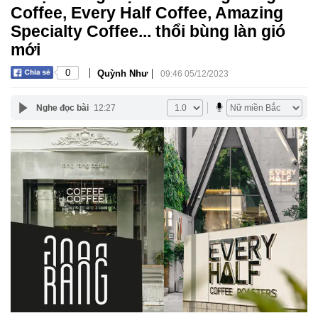
Coffee, Every Half Coffee, Amazing
Specialty Coffee... thổi bùng làn gió
mới
|
|
0
Quỳnh Như
09:46 05/12/2023
Nghe đọc bài
12:27