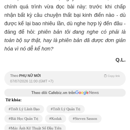
chính quá trình vừa đọc bài này: trước khi chấp
nhận bất kỳ câu chuyện thất bại kinh điển nào - dù
được kể lại bao nhiêu lần, dù nghe hợp lý đến đâu -
đáng để hỏi:
phiên bản tôi đang nghe có phải là
toàn bộ sự thật, hay là phiên bản đã được đơn giản
hóa vì nó dễ kể hơn?
Q.L.
Theo
PHỤ NỮ MỚI
Copy link
07/07/2026 11:00 (GMT +7)
Theo dõi Cafebiz.vn trên
Từ khóa:
Triết Lý Lãnh Đạo
Triết Lý Quản Trị
Bài Học Quản Trị
Kodak
Steven Sasson
Máy Ảnh Kỹ Thuật Số Đầu Tiên