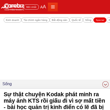
A
A
Đọc nhiều
Mới nhất
Kinh doanh
Tài chính ngân hàng
Bất động sản
Quốc tế
Sống
Special
X
Sống
Sự thật chuyện Kodak phát minh ra
máy ảnh KTS rồi giấu đi vì sợ mất tiền
- bài học quản trị kinh điển có lẽ đã bị