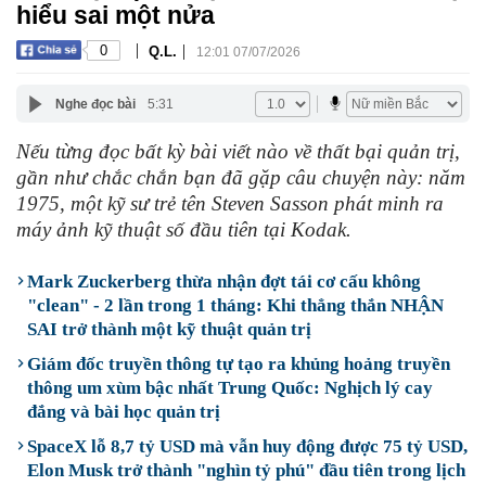
hiểu sai một nửa
|
|
0
Q.L.
12:01 07/07/2026
Nghe đọc bài
5:31
Nếu từng đọc bất kỳ bài viết nào về thất bại quản trị,
gần như chắc chắn bạn đã gặp câu chuyện này: năm
1975, một kỹ sư trẻ tên Steven Sasson phát minh ra
máy ảnh kỹ thuật số đầu tiên tại Kodak.
Mark Zuckerberg thừa nhận đợt tái cơ cấu không
"clean" - 2 lần trong 1 tháng: Khi thẳng thắn NHẬN
SAI trở thành một kỹ thuật quản trị
Giám đốc truyền thông tự tạo ra khủng hoảng truyền
thông um xùm bậc nhất Trung Quốc: Nghịch lý cay
đắng và bài học quản trị
SpaceX lỗ 8,7 tỷ USD mà vẫn huy động được 75 tỷ USD,
Elon Musk trở thành "nghìn tỷ phú" đầu tiên trong lịch