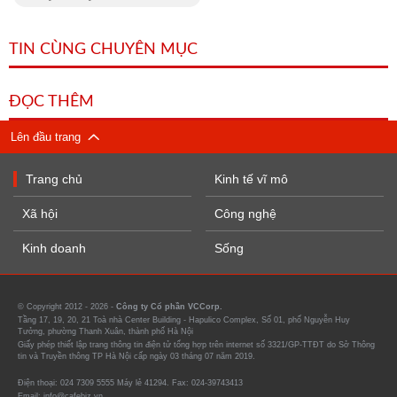
TIN CÙNG CHUYÊN MỤC
ĐỌC THÊM
Lên đầu trang
Trang chủ
Kinh tế vĩ mô
Xã hội
Công nghệ
Kinh doanh
Sống
© Copyright 2012 - 2026 -
Công ty Cổ phần VCCorp.
Tầng 17, 19, 20, 21 Toà nhà Center Building - Hapulico Complex, Số 01, phố Nguyễn Huy
Tưởng, phường Thanh Xuân, thành phố Hà Nội
Giấy phép thiết lập trang thông tin điện tử tổng hợp trên internet số 3321/GP-TTĐT do Sở Thông
tin và Truyền thông TP Hà Nội cấp ngày 03 tháng 07 năm 2019.
Điện thoại: 024 7309 5555 Máy lẻ 41294. Fax: 024-39743413
Email: info@cafebiz.vn