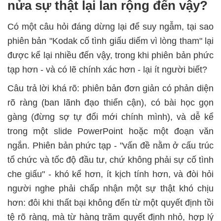
nửa sự thật lại lan rộng đến vậy?
Có một câu hỏi đáng dừng lại để suy ngẫm, tại sao
phiên bản "Kodak cố tình giấu diếm vì lòng tham" lại
được kể lại nhiều đến vậy, trong khi phiên bản phức
tạp hơn - và có lẽ chính xác hơn - lại ít người biết?
Câu trả lời khá rõ: phiên bản đơn giản có phản diện
rõ ràng (ban lãnh đạo thiển cận), có bài học gọn
gàng (đừng sợ tự đổi mới chính mình), và dễ kể
trong một slide PowerPoint hoặc một đoạn văn
ngắn. Phiên bản phức tạp - "vấn đề nằm ở cấu trúc
tổ chức và tốc độ đầu tư, chứ không phải sự cố tình
che giấu" - khó kể hơn, ít kịch tính hơn, và đòi hỏi
người nghe phải chấp nhận một sự thật khó chịu
hơn: đôi khi thất bại không đến từ một quyết định tồi
tệ rõ ràng, mà từ hàng trăm quyết định nhỏ, hợp lý