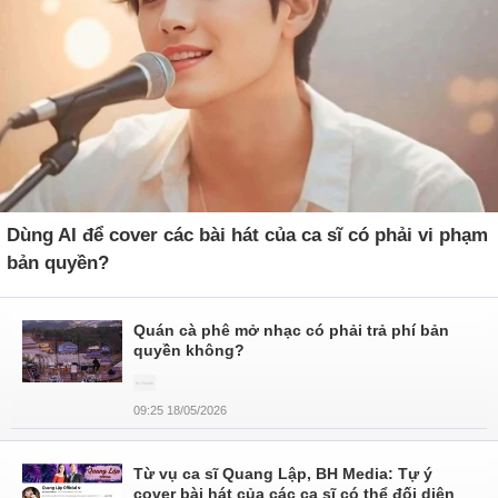
Dùng AI để cover các bài hát của ca sĩ có phải vi phạm
bản quyền?
Quán cà phê mở nhạc có phải trả phí bản
quyền không?
09:25 18/05/2026
Từ vụ ca sĩ Quang Lập, BH Media: Tự ý
cover bài hát của các ca sĩ có thể đối diện