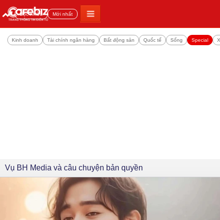
Đọc nhiều
Mới nhất
Kinh doanh
Tài chính ngân hàng
Bất động sản
Quốc tế
Sống
Special
X
Vụ BH Media và câu chuyện bản quyền