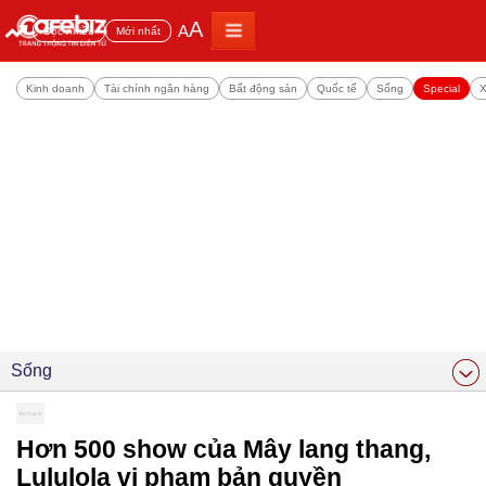
A
A
Đọc nhiều
Mới nhất
Kinh doanh
Tài chính ngân hàng
Bất động sản
Quốc tế
Sống
Special
X
Sống
Hơn 500 show của Mây lang thang,
Lululola vi phạm bản quyền