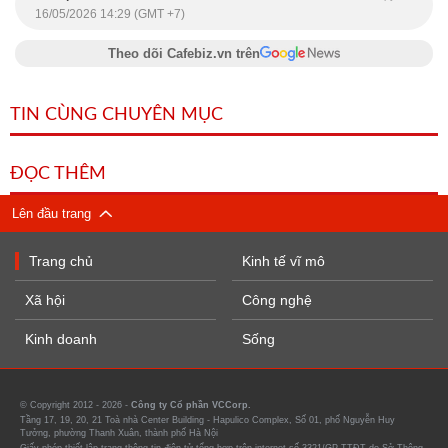
16/05/2026 14:29 (GMT +7)
Theo dõi Cafebiz.vn trên
TIN CÙNG CHUYÊN MỤC
ĐỌC THÊM
Lên đầu trang
Trang chủ
Kinh tế vĩ mô
Xã hội
Công nghệ
Kinh doanh
Sống
© Copyright 2012 - 2026 -
Công ty Cổ phần VCCorp.
Tầng 17, 19, 20, 21 Toà nhà Center Building - Hapulico Complex, Số 01, phố Nguyễn Huy
Tưởng, phường Thanh Xuân, thành phố Hà Nội
Giấy phép thiết lập trang thông tin điện tử tổng hợp trên internet số 3321/GP-TTĐT do Sở Thông