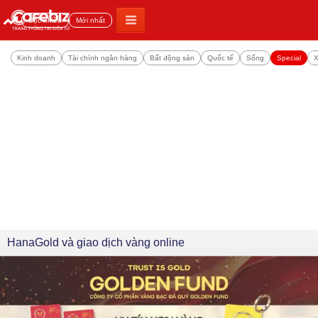
Đọc nhiều
Mới nhất
Kinh doanh
Tài chính ngân hàng
Bất động sản
Quốc tế
Sống
Special
X
HanaGold và giao dịch vàng online