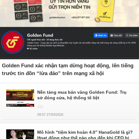
Golden Fund xác nhận tạm dừng hoạt động, lên tiếng
trước tin đồn “lừa đảo” trên mạng xã hội
Nền tảng mua bán vàng Golden Fund: Trụ
sở đóng cửa, hệ thống tê liệt
09:57 27/03/2026
Mô hình “tiệm kim hoàn 4.0” HanaGold là gì?
Hoạt động như thế nào cho đến khi CEO bị