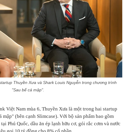
tartup Thuyền Xưa và Shark Louis Nguyễn trong chương trình
"Sau bể cá mập".
nk Việt Nam mùa 6, Thuyền Xưa là một trong hai startup
cá mập" (bên cạnh Slimcase). Với bộ sản phẩm bao gồm
 tại Phú Quốc, dầu ăn ép lạnh hữu cơ, gói rắc cơm và nước
êu gọi 10 tỷ đồng cho 8% cổ phần.