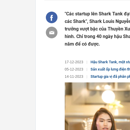
"Các startup lên Shark Tank đạt
các Shark", Shark Louis Nguyễn
trưởng vượt bậc của Thuyền Xưa
hình. Chỉ trong 40 ngày hậu Sh
năm để có được.
Hậu Shark Tank, một startup ghi nh
17-12-2023
Sản xuất ốp lưng điện thoại "mỏng nhẹ nhất t
05-12-2023
Startup gia vị đã phân phối tới 60 t
14-11-2023