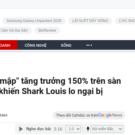
Samsung Galaxy Unpacked 2026
LÃI SUẤT DẬY SÓNG
CHỦ SHO
i Sản Và Gia Sản
BizReview
DOANH
CÔNG NGHỆ
SỐNG
 mập" tăng trưởng 150% trên sàn
hiến Shark Louis lo ngại bị
OANH
Theo dõi Cafebiz.vn trên
3:16
Nghe đọc bài