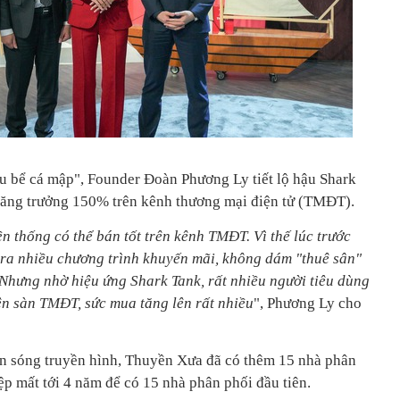
u bể cá mập", Founder Đoàn Phương Ly tiết lộ hậu Shark
tăng trưởng 150% trên kênh thương mại điện tử (TMĐT).
n thống có thể bán tốt trên kênh TMĐT. Vì thế lúc trước
 ra nhiều chương trình khuyến mãi, không dám "thuê sân"
 Nhưng nhờ hiệu ứng Shark Tank, rất nhiều người tiêu dùng
ên sàn TMĐT, sức mua tăng lên rất nhiều
", Phương Ly cho
ên sóng truyền hình, Thuyền Xưa đã có thêm 15 nhà phân
p mất tới 4 năm để có 15 nhà phân phối đầu tiên.