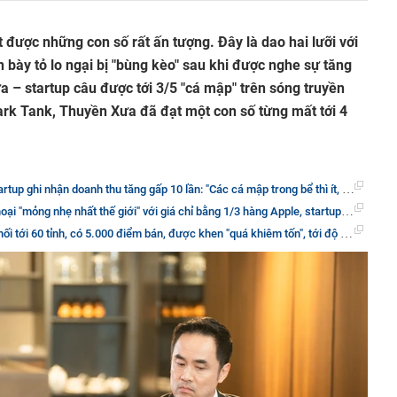
 được những con số rất ấn tượng. Đây là dao hai lưỡi với
 bày tỏ lo ngại bị "bùng kèo" sau khi được nghe sự tăng
 – startup câu được tới 3/5 "cá mập" trên sóng truyền
ark Tank, Thuyền Xưa đã đạt một con số từng mất tới 4
ận doanh thu tăng gấp 10 lần: "Các cá mập trong bể thì ít, quan trọng là rất nhiều cá mập ngoài bể"
hế giới" với giá chỉ bằng 1/3 hàng Apple, startup Việt thu 45 tỷ đồng/năm: Tham vọng "top of mind" toàn cầu, 3 Shark chung deal
ỉnh, có 5.000 điểm bán, được khen "quá khiêm tốn", tới độ khiến 3 cá mập hứng thú vào ôm deal cùng lúc