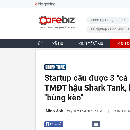
Bỏ qua điều hướng
CafeBiz - Trang chủ
Made By Google 2026
Kế Nghiệp - Góc Nhìn Tà
XÃ HỘI
KINH TẾ VĨ MÔ
KINH 
Startup câu được 3 "cá
TMĐT hậu Shark Tank, k
"bùng kèo"
|
Minh Anh
|
23/01/2024 15:17 PM
KINH D