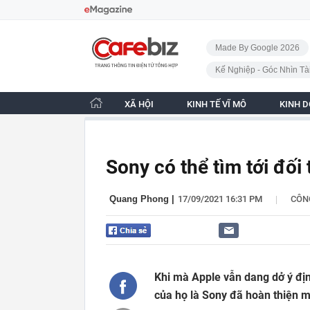
Bỏ qua điều hướng
CafeBiz - Trang chủ
Made By Google 2026
Kế Nghiệp - Góc Nhìn Tà
XÃ HỘI
KINH TẾ VĨ MÔ
KINH 
Sony có thể tìm tới đối
|
Quang Phong
|
17/09/2021 16:31 PM
CÔN
Khi mà Apple vẫn dang dở ý địn
của họ là Sony đã hoàn thiện m