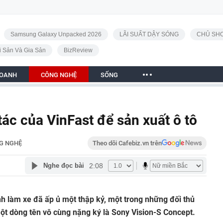
Samsung Galaxy Unpacked 2026
LÃI SUẤT DẬY SÓNG
CHỦ SHO
i Sản Và Gia Sản
BizReview
DOANH
CÔNG NGHỆ
SỐNG
 tác của VinFast để sản xuất ô tô
G NGHỆ
Theo dõi Cafebiz.vn trên
2:08
Nghe đọc bài
h làm xe đã ấp ủ một thập kỷ, một trong những đối thủ
ột dòng tên vô cùng nặng ký là Sony Vision-S Concept.