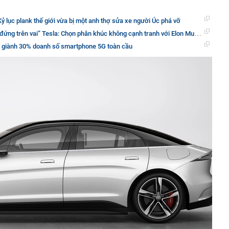
: Kỷ lục plank thế giới vừa bị một anh thợ sửa xe người Úc phá vỡ
Tesla: Chọn phân khúc không cạnh tranh với Elon Musk, vừa nhận đầu tư khủng vừa lấy đơn hàng béo bở từ Amazon
e giành 30% doanh số smartphone 5G toàn cầu