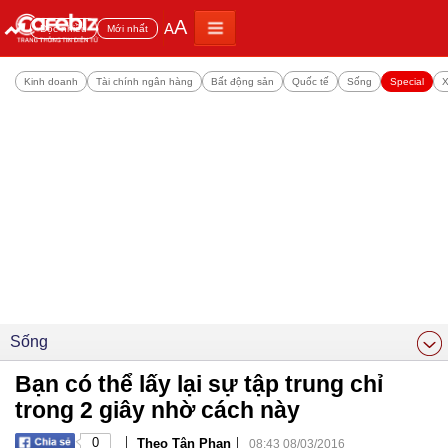
A
A
Đọc nhiều
Mới nhất
Kinh doanh
Tài chính ngân hàng
Bất động sản
Quốc tế
Sống
Special
X
Sống
Bạn có thể lấy lại sự tập trung chỉ
trong 2 giây nhờ cách này
|
|
0
Theo Tân Phan
08:43 08/03/2016