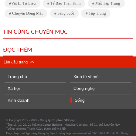
Vật Lí Trị Liệu
Tế Bào Thần Kinh
Mất Tập Trung
Chuyển Động Mắt
Sáng Suốt
Tập Trung
TIN CÙNG CHUYÊN MỤC
ĐỌC THÊM
Lên đầu trang
Trang chủ
Kinh tế vĩ mô
Xã hội
Công nghệ
Kinh doanh
Sống
© Copyright 2012 - 2026 -
Công ty Cổ phần VCCorp.
Tầng 17, 19, 20, 21 Toà nhà Center Building - Hapulico Complex, Số 01, phố Nguyễn Huy
Tưởng, phường Thanh Xuân, thành phố Hà Nội
Giấy phép thiết lập trang thông tin điện tử tổng hợp trên internet số 3321/GP-TTĐT do Sở Thông