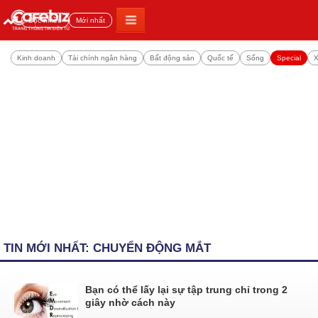
Đọc nhiều
Mới nhất
Kinh doanh
Tài chính ngân hàng
Bất động sản
Quốc tế
Sống
Special
X
TIN MỚI NHẤT: CHUYỂN ĐỘNG MẮT
Bạn có thể lấy lại sự tập trung chỉ trong 2
giây nhờ cách này