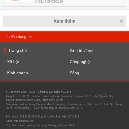
08:43 08/03/2016
Xem thêm
Lên đầu trang
Trang chủ
Kinh tế vĩ mô
Xã hội
Công nghệ
Kinh doanh
Sống
© Copyright 2012 - 2026 -
Công ty Cổ phần VCCorp.
Tầng 17, 19, 20, 21 Toà nhà Center Building - Hapulico Complex, Số 01, phố Nguyễn Huy
Tưởng, phường Thanh Xuân, thành phố Hà Nội
Giấy phép thiết lập trang thông tin điện tử tổng hợp trên internet số 3321/GP-TTĐT do Sở Thông
tin và Truyền thông TP Hà Nội cấp ngày 03 tháng 07 năm 2019.
Điện thoại: 024 7309 5555 Máy lẻ 41294. Fax: 024-39743413
Email: info@cafebiz.vn
Chịu trách nhiệm quản lý nội dung: Bà Nguyễn Bích Minh