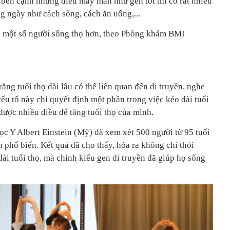
 bên cạnh những điều may mắn như gen tốt thì có rất nhiều
g ngày như cách sống, cách ăn uống,...
úp một số người sống thọ hơn, theo Phòng khám BMI
ằng tuổi thọ dài lâu có thể liên quan đến di truyền, nghe
yếu tố này chỉ quyết định một phần trong việc kéo dài tuổi
 được nhiều điều để tăng tuổi thọ của mình.
ọc Y Albert Einstein (Mỹ) đã xem xét 500 người từ 95 tuổi
n phổ biến. Kết quả đã cho thấy, hóa ra không chỉ thói
ài tuổi thọ, mà chính kiểu gen di truyền đã giúp họ sống