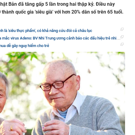
hật Bản đã tăng gấp 5 lần trong hai thập kỷ. Điều này
 thành quốc gia 'siêu già' với hơn 20% dân số trên 65 tuổi.
 là 'siêu thực phẩm', có khả năng cứu đói cả châu lục
 mắc virus Adeno: BV Nhi Trung ương cảnh báo các dấu hiệu trẻ nhiễm bệnh
ua dễ gây nguy hiểm cho trẻ