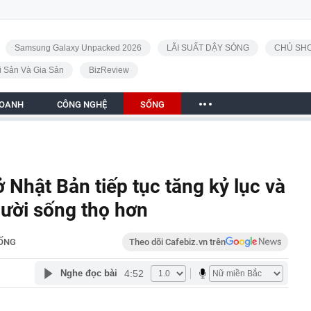
Samsung Galaxy Unpacked 2026
LÃI SUẤT DẬY SÓNG
CHỦ SHO
i Sản Và Gia Sản
BizReview
DOANH
CÔNG NGHỆ
SỐNG
ở Nhật Bản tiếp tục tăng kỷ lục và
gười sống thọ hơn
ỐNG
Theo dõi Cafebiz.vn trên
4:52
Nghe đọc bài