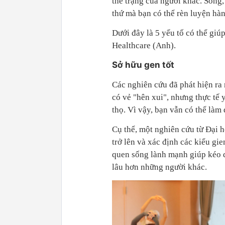
thể trạng của người khác. Song,
thứ mà bạn có thể rèn luyện hàn
Dưới đây là 5 yếu tố có thể gi
Healthcare (Anh).
Sở hữu gen tốt
Các nghiên cứu đã phát hiện ra r
có vẻ "hên xui", nhưng thực tế 
thọ. Vì vậy, bạn vẫn có thể làm
Cụ thể, một nghiên cứu từ Đại h
trở lên và xác định các kiểu gie
quen sống lành mạnh giúp kéo d
lâu hơn những người khác.