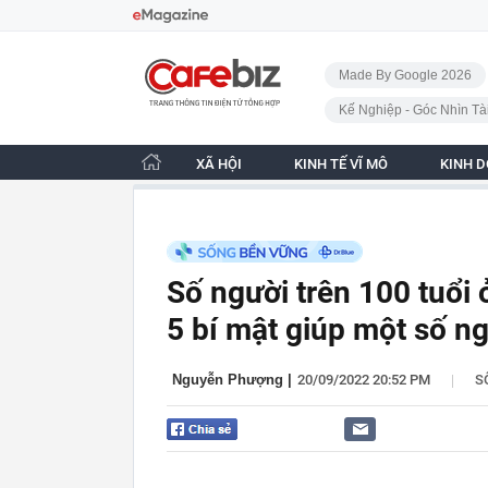
Bỏ qua điều hướng
CafeBiz - Trang chủ
Made By Google 2026
Kế Nghiệp - Góc Nhìn Tà
XÃ HỘI
KINH TẾ VĨ MÔ
KINH 
Số người trên 100 tuổi 
5 bí mật giúp một số n
|
Nguyễn Phượng
|
20/09/2022 20:52 PM
S