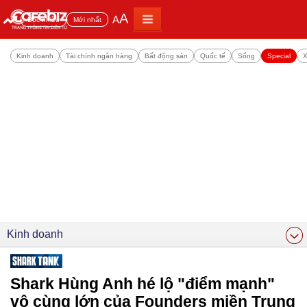
A
A
Đọc nhiều
Mới nhất
Kinh doanh
Tài chính ngân hàng
Bất động sản
Quốc tế
Sống
Special
X
Kinh doanh
Shark Hùng Anh hé lộ "điểm mạnh"
vô cùng lớn của Founders miền Trung