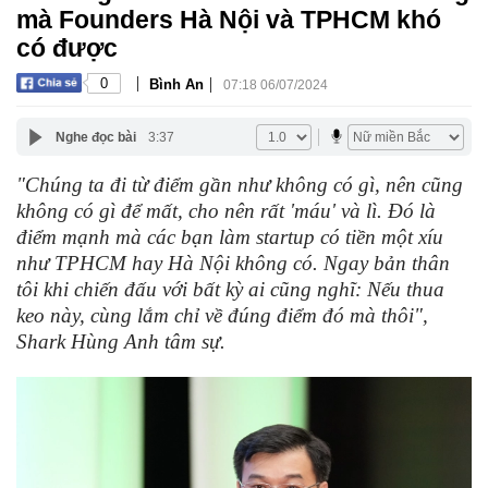
mà Founders Hà Nội và TPHCM khó
có được
|
|
0
Bình An
07:18 06/07/2024
Nghe đọc bài
3:37
"Chúng ta đi từ điểm gần như không có gì, nên cũng
không có gì để mất, cho nên rất 'máu' và lì. Đó là
điểm mạnh mà các bạn làm startup có tiền một xíu
như TPHCM hay Hà Nội không có. Ngay bản thân
tôi khi chiến đấu với bất kỳ ai cũng nghĩ: Nếu thua
keo này, cùng lắm chỉ về đúng điểm đó mà thôi",
Shark Hùng Anh tâm sự.