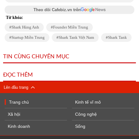
Theo dõi Cafebiz.vn trên
Từ khóa:
Shark Hùng Anh
Founder Miền Trung
Startup Miền Trung
Shark Tank Việt Nam
Shark Tank
TIN CÙNG CHUYÊN MỤC
ĐỌC THÊM
Lên đầu trang
Trang chủ
Kinh tế vĩ mô
Xã hội
Công nghệ
Kinh doanh
Sống