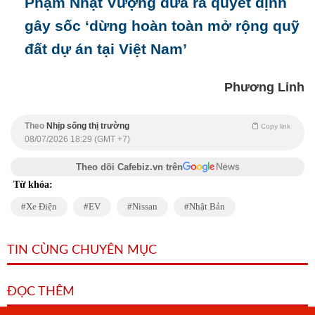
Phạm Nhật Vượng đưa ra quyết định
gây sốc ‘dừng hoàn toàn mở rộng quỹ
đất dự án tại Việt Nam’
Phương Linh
Theo
Nhịp sống thị trường
Copy link
08/07/2026 18:29 (GMT +7)
Theo dõi Cafebiz.vn trên
Từ khóa:
Xe Điện
EV
Nissan
Nhật Bản
TIN CÙNG CHUYÊN MỤC
ĐỌC THÊM