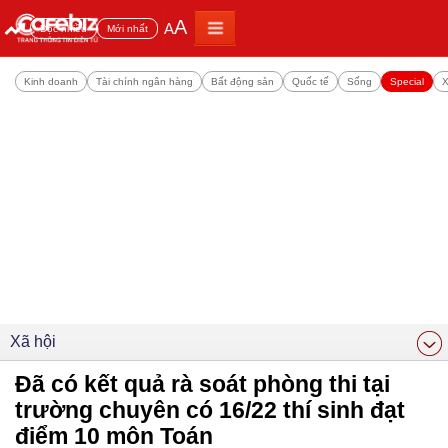
A
A
Đọc nhiều
Mới nhất
Kinh doanh
Tài chính ngân hàng
Bất động sản
Quốc tế
Sống
Special
X
Xã hội
Đã có kết quả rà soát phòng thi tại
trường chuyên có 16/22 thí sinh đạt
điểm 10 môn Toán