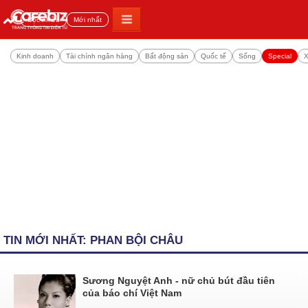
Đọc nhiều
Mới nhất
Kinh doanh
Tài chính ngân hàng
Bất động sản
Quốc tế
Sống
Special
X
TIN MỚI NHẤT: PHAN BỘI CHÂU
Sương Nguyệt Anh - nữ chủ bút đầu tiên
của báo chí Việt Nam