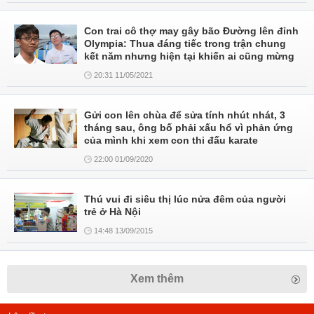
Con trai cô thợ may gây bão Đường lên đỉnh
Olympia: Thua đáng tiếc trong trận chung
kết năm nhưng hiện tại khiến ai cũng mừng
20:31 11/05/2021
Gửi con lên chùa để sửa tính nhút nhát, 3
tháng sau, ông bố phải xấu hổ vì phản ứng
của mình khi xem con thi đấu karate
22:00 01/09/2020
Thú vui đi siêu thị lúc nửa đêm của người
trẻ ở Hà Nội
14:48 13/09/2015
Xem thêm