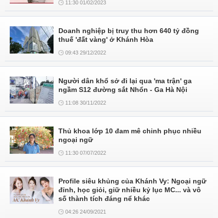
11:30 01/02/2023
Doanh nghiệp bị truy thu hơn 640 tỷ đồng
thuế 'đất vàng' ở Khánh Hòa
09:43 29/12/2022
Người dân khổ sở đi lại qua 'ma trận' ga
ngầm S12 đường sắt Nhổn - Ga Hà Nội
11:08 30/11/2022
Thủ khoa lớp 10 đam mê chinh phục nhiều
ngoại ngữ
11:30 07/07/2022
Profile siêu khủng của Khánh Vy: Ngoại ngữ
đỉnh, học giỏi, giữ nhiều kỷ lục MC... và vô
số thành tích đáng nể khác
04:26 24/09/2021