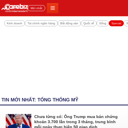
Đọc nhiều
Mới nhất
Kinh doanh
Tài chính ngân hàng
Bất động sản
Quốc tế
Sống
Special
X
TIN MỚI NHẤT: TỔNG THỐNG MỸ
Chưa từng có: Ông Trump mua bán chứng
khoán 3.700 lần trong 3 tháng, trung bình
mỗi ngày thực hiện 50 giao dịch