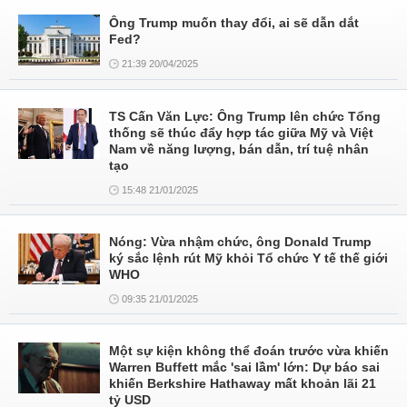
Ông Trump muốn thay đổi, ai sẽ dẫn dắt
Fed?
21:39 20/04/2025
TS Cấn Văn Lực: Ông Trump lên chức Tổng
thống sẽ thúc đẩy hợp tác giữa Mỹ và Việt
Nam về năng lượng, bán dẫn, trí tuệ nhân
tạo
15:48 21/01/2025
Nóng: Vừa nhậm chức, ông Donald Trump
ký sắc lệnh rút Mỹ khỏi Tổ chức Y tế thế giới
WHO
09:35 21/01/2025
Một sự kiện không thể đoán trước vừa khiến
Warren Buffett mắc 'sai lầm' lớn: Dự báo sai
khiến Berkshire Hathaway mất khoản lãi 21
tỷ USD