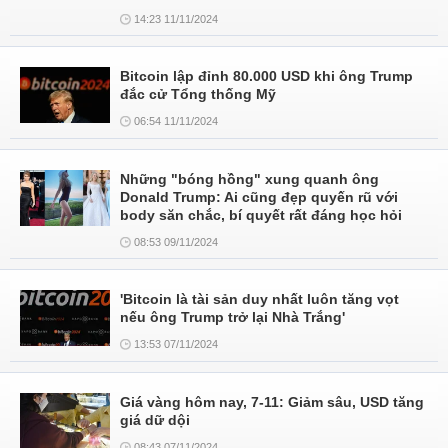
14:23 11/11/2024
Bitcoin lập đỉnh 80.000 USD khi ông Trump
đắc cử Tổng thống Mỹ
06:54 11/11/2024
Những "bóng hồng" xung quanh ông
Donald Trump: Ai cũng đẹp quyến rũ với
body săn chắc, bí quyết rất đáng học hỏi
08:53 09/11/2024
'Bitcoin là tài sản duy nhất luôn tăng vọt
nếu ông Trump trở lại Nhà Trắng'
13:53 07/11/2024
Giá vàng hôm nay, 7-11: Giảm sâu, USD tăng
giá dữ dội
08:43 07/11/2024