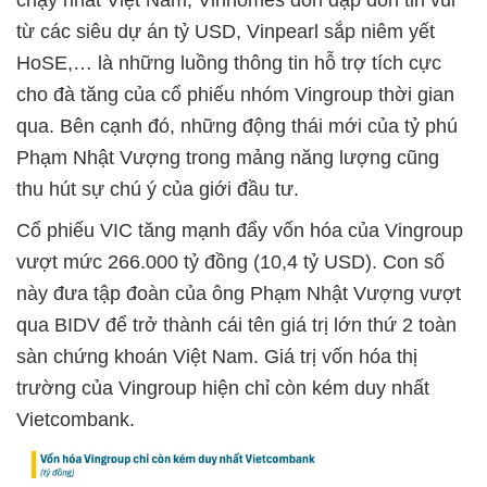
chạy nhất Việt Nam, Vinhomes dồn dập đón tin vui
từ các siêu dự án tỷ USD, Vinpearl sắp niêm yết
HoSE,… là những luồng thông tin hỗ trợ tích cực
cho đà tăng của cổ phiếu nhóm Vingroup thời gian
qua. Bên cạnh đó, những động thái mới của tỷ phú
Phạm Nhật Vượng trong mảng năng lượng cũng
thu hút sự chú ý của giới đầu tư.
Cổ phiếu VIC tăng mạnh đẩy vốn hóa của Vingroup
vượt mức 266.000 tỷ đồng (10,4 tỷ USD). Con số
này đưa tập đoàn của ông Phạm Nhật Vượng vượt
qua BIDV để trở thành cái tên giá trị lớn thứ 2 toàn
sàn chứng khoán Việt Nam. Giá trị vốn hóa thị
trường của Vingroup hiện chỉ còn kém duy nhất
Vietcombank.