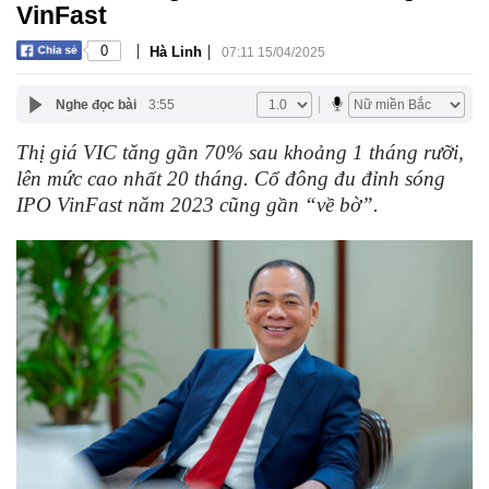
VinFast
|
|
0
Hà Linh
07:11 15/04/2025
Nghe đọc bài
3:55
Thị giá VIC tăng gần 70% sau khoảng 1 tháng rưỡi,
lên mức cao nhất 20 tháng. Cổ đông đu đỉnh sóng
IPO VinFast năm 2023 cũng gần “về bờ”.