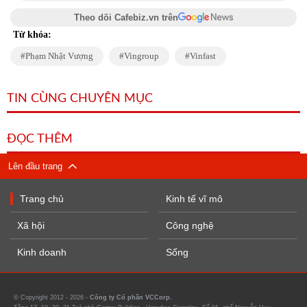
Theo dõi Cafebiz.vn trên
Từ khóa:
Phạm Nhật Vượng
Vingroup
Vinfast
TIN CÙNG CHUYÊN MỤC
ĐỌC THÊM
Lên đầu trang
Trang chủ
Kinh tế vĩ mô
Xã hội
Công nghệ
Kinh doanh
Sống
© Copyright 2012 - 2026 -
Công ty Cổ phần VCCorp.