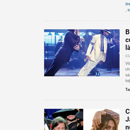
ôn
,
t
B
c
l
03
Vớ
ch
sà
hi
Ta
C
J
n