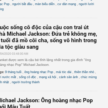
,
,
,
,
ạc Pop
người bắt đầu
màn biểu diễn
cư dân mạng
người lười
ếng
uộc sống cô độc của cậu con trai út
hà Michael Jackson: Đứa trẻ không mẹ,
 tuổi đã mồ côi cha, sống vô hình trong
ia tộc giàu sang
/04/2020 03:48:00 AM
anket được xem là cậu bé tĩnh lặng nhất trong gia đình "ông
àng nhạc Pop" Michael Jackson.
,
,
,
,
gs:
9 tháng tuổi
ông hoàng nhạc Pop
mái tóc dài
thiên thần nhỏ
,
,
,
,
i nước mắt
sống cô độc
mạng xã hội
cánh săn ảnh
chúc mừng
,
nh nhật
người trưởng thành
ichael Jackson: Ông hoàng nhạc Pop
uổi Mậu Tuất