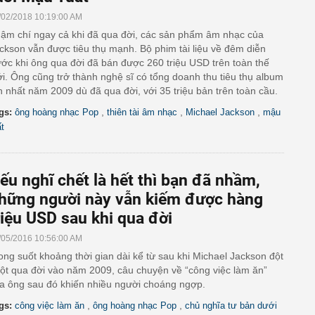
/02/2018 10:19:00 AM
ậm chí ngay cả khi đã qua đời, các sản phẩm âm nhạc của
ckson vẫn được tiêu thụ mạnh. Bộ phim tài liệu về đêm diễn
ước khi ông qua đời đã bán được 260 triệu USD trên toàn thế
ới. Ông cũng trở thành nghệ sĩ có tổng doanh thu tiêu thụ album
n nhất năm 2009 dù đã qua đời, với 35 triệu bản trên toàn cầu.
,
,
,
gs:
ông hoàng nhạc Pop
thiên tài âm nhạc
Michael Jackson
mậu
ất
ếu nghĩ chết là hết thì bạn đã nhầm,
hững người này vẫn kiếm được hàng
riệu USD sau khi qua đời
/05/2016 10:56:00 AM
ong suốt khoảng thời gian dài kể từ sau khi Michael Jackson đột
ột qua đời vào năm 2009, câu chuyện về “công việc làm ăn”
a ông sau đó khiến nhiều người choáng ngợp.
,
,
gs:
công việc làm ăn
ông hoàng nhạc Pop
chủ nghĩa tư bản dưới