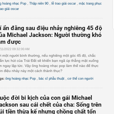
,
,
,
g hoàng nhạc Pop
Thập niên 90
lễ trao giải oscar
mặc trang phục
rao giải oscar
í ẩn đằng sau điệu nhảy nghiêng 45 độ
ủa Michael Jackson: Người thường khó
àm được
/11/2022 09:32:00 AM
i một người bình thường, nếu nghiêng một góc 45 độ, chắc
ắn lực hút của Trái Đất sẽ khiến bạn ngã úp thẳng mặt xuống
n ngay lập tức. Vậy ông hoàng nhạc pop làm thế nào để thực
ện điệu nhảy này một cách thành thục?
,
,
gs:
ông hoàng nhạc Pop
bác sĩ phẫu thuật
cơ thể con người
uộc đời bi kịch của con gái Michael
ackson sau cái chết của cha: Sống trên
úi tiền thừa kế nhưng chồng chất tổn