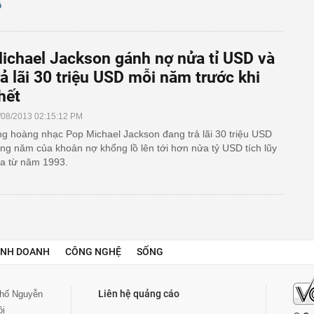
ồ
ichael Jackson gánh nợ nửa tỉ USD và
rả lãi 30 triệu USD mỗi năm trước khi
hết
/08/2013 02:15:12 PM
g hoàng nhạc Pop Michael Jackson đang trả lãi 30 triệu USD
ng năm của khoản nợ khổng lồ lên tới hơn nửa tỷ USD tích lũy
a từ năm 1993.
INH DOANH
CÔNG NGHỆ
SỐNG
Liên hệ quảng cáo
 phố Nguyễn
ội