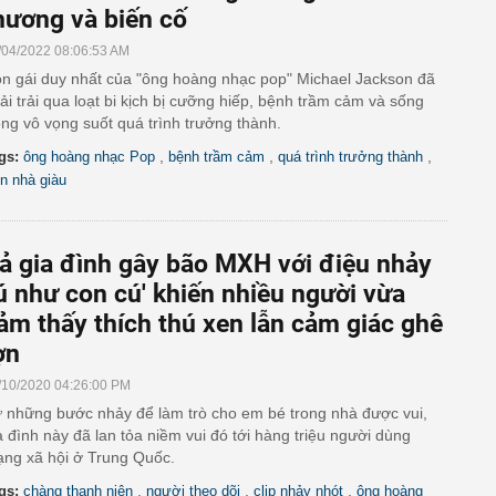
hương và biến cố
/04/2022 08:06:53 AM
n gái duy nhất của "ông hoàng nhạc pop" Michael Jackson đã
ải trải qua loạt bi kịch bị cưỡng hiếp, bệnh trầm cảm và sống
ong vô vọng suốt quá trình trưởng thành.
,
,
,
gs:
ông hoàng nhạc Pop
bệnh trầm cảm
quá trình trưởng thành
n nhà giàu
ả gia đình gây bão MXH với điệu nhảy
lú như con cú' khiến nhiều người vừa
ảm thấy thích thú xen lẫn cảm giác ghê
ợn
/10/2020 04:26:00 PM
 những bước nhảy để làm trò cho em bé trong nhà được vui,
a đình này đã lan tỏa niềm vui đó tới hàng triệu người dùng
ng xã hội ở Trung Quốc.
,
,
,
gs:
chàng thanh niên
người theo dõi
clip nhảy nhót
ông hoàng