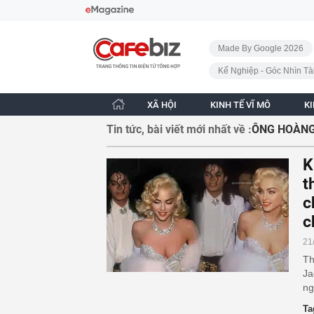
Bỏ qua điều hướng
CafeBiz - Trang chủ
Made By Google 2026
Kế Nghiệp - Góc Nhìn Tà
XÃ HỘI
KINH TẾ VĨ MÔ
K
Tin tức, bài viết mới nhất về :
ÔNG HOÀNG
K
t
c
c
21
Th
Ja
ng
Ta