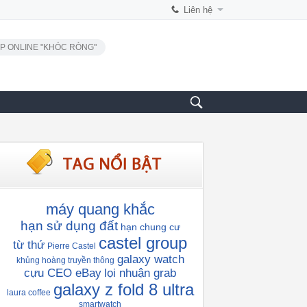
Liên hệ
P ONLINE "KHÓC RÒNG"
máy quang khắc
hạn sử dụng đất
hạn chung cư
castel group
từ thứ
Pierre Castel
galaxy watch
khủng hoàng truyền thông
cựu CEO eBay
lọi nhuận grab
galaxy z fold 8 ultra
laura coffee
smartwatch