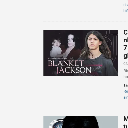
nh
bi
C
n
7
g
02
Bl
ho
Ta
Rơ
si
M
t