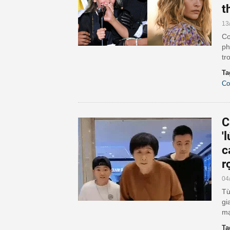
t
13
Co
ph
tr
Ta
Co
C
'
c
r
04
Từ
gi
mạ
Ta