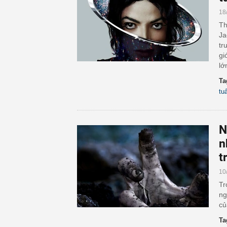
18
Th
Ja
tr
gi
lớ
Ta
tu
N
n
t
10
Tr
ng
củ
Ta