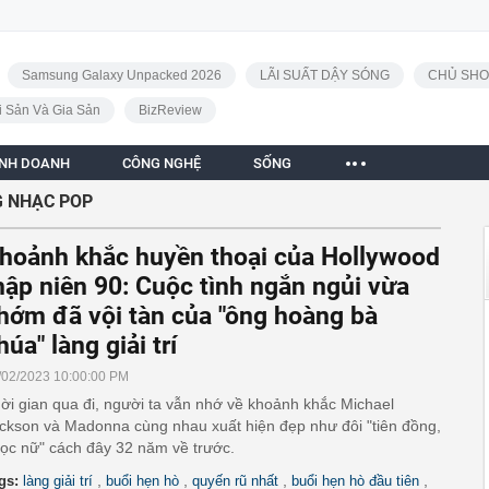
Samsung Galaxy Unpacked 2026
LÃI SUẤT DẬY SÓNG
CHỦ SHO
i Sản Và Gia Sản
BizReview
INH DOANH
CÔNG NGHỆ
SỐNG
 NHẠC POP
hoảnh khắc huyền thoại của Hollywood
hập niên 90: Cuộc tình ngắn ngủi vừa
hớm đã vội tàn của "ông hoàng bà
húa" làng giải trí
/02/2023 10:00:00 PM
ời gian qua đi, người ta vẫn nhớ về khoảnh khắc Michael
ckson và Madonna cùng nhau xuất hiện đẹp như đôi "tiên đồng,
ọc nữ" cách đây 32 năm về trước.
,
,
,
,
gs:
làng giải trí
buổi hẹn hò
quyến rũ nhất
buổi hẹn hò đầu tiên