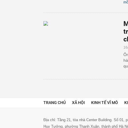
m
M
t
c
16
Ôn
hà
qu
TRANG CHỦ
XÃ HỘI
KINH TẾ VĨ MÔ
K
Địa chỉ: Tầng 21, tòa nhà Center Building. Số 01,
Huy Tưởng, phường Thanh Xuân, thành phố Hà N