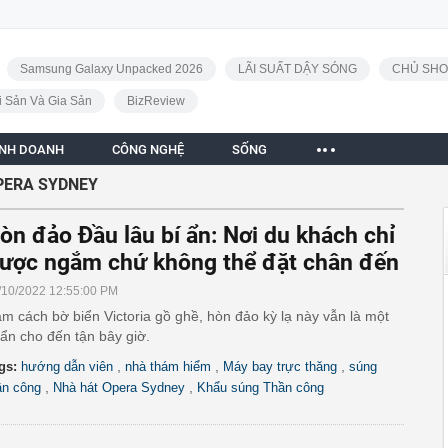
Samsung Galaxy Unpacked 2026
LÃI SUẤT DẬY SÓNG
CHỦ SHO
i Sản Và Gia Sản
BizReview
INH DOANH
CÔNG NGHỆ
SỐNG
PERA SYDNEY
òn đảo Đầu lâu bí ẩn: Nơi du khách chỉ
ược ngắm chứ không thể đặt chân đến
/10/2022 12:55:00 PM
m cách bờ biển Victoria gồ ghề, hòn đảo kỳ lạ này vẫn là một
 ẩn cho đến tận bây giờ.
,
,
,
gs:
hướng dẫn viên
nhà thám hiểm
Máy bay trực thăng
súng
,
,
ần công
Nhà hát Opera Sydney
Khẩu súng Thần công