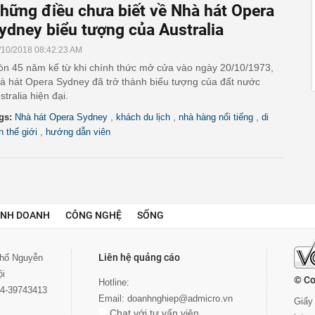
hững điều chưa biết về Nhà hát Opera
ydney biểu tượng của Australia
/10/2018 08:42:23 AM
òn 45 năm kể từ khi chính thức mở cửa vào ngày 20/10/1973,
à hát Opera Sydney đã trở thành biểu tượng của đất nước
stralia hiện đại.
,
,
,
gs:
Nhà hát Opera Sydney
khách du lịch
nhà hàng nổi tiếng
di
,
n thế giới
hướng dẫn viên
INH DOANH
CÔNG NGHỆ
SỐNG
Liên hệ quảng cáo
 phố Nguyễn
ội
© Co
Hotline:
024-39743413
Email:
doanhnghiep@admicro.vn
Giấy 
Chat với tư vấn viên