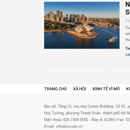
N
S
21
Tr
nh
Au
Ta
sả
TRANG CHỦ
XÃ HỘI
KINH TẾ VĨ MÔ
K
Địa chỉ: Tầng 21, tòa nhà Center Building. Số 01,
Huy Tưởng, phường Thanh Xuân, thành phố Hà N
Điện thoại: 024 7309 5555 - Máy lẻ 41294 | Fax: 
Email: info@vccorp.vn