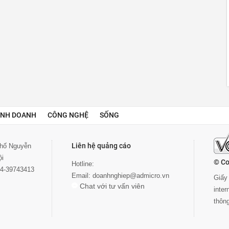
INH DOANH
CÔNG NGHỆ
SỐNG
Liên hệ quảng cáo
 phố Nguyễn
ội
© Co
Hotline:
024-39743413
Email:
doanhnghiep@admicro.vn
Giấy 
Chat với tư vấn viên
inte
thôn