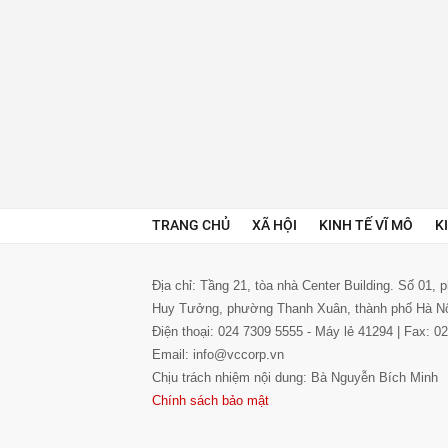
TRANG CHỦ
XÃ HỘI
KINH TẾ VĨ MÔ
K
Địa chỉ: Tầng 21, tòa nhà Center Building. Số 01,
Huy Tưởng, phường Thanh Xuân, thành phố Hà N
Điện thoại: 024 7309 5555 - Máy lẻ 41294 | Fax: 
Email: info@vccorp.vn
Chịu trách nhiệm nội dung: Bà Nguyễn Bích Minh
Chính sách bảo mật