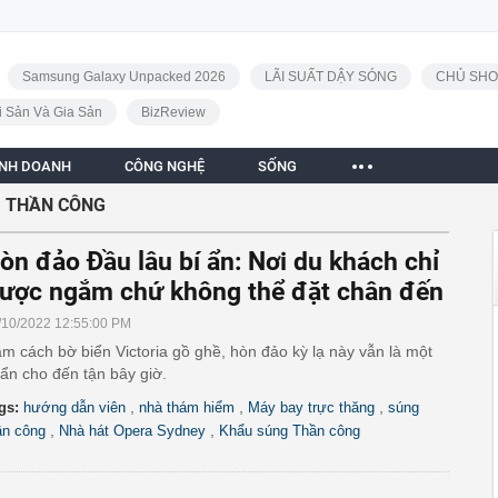
Samsung Galaxy Unpacked 2026
LÃI SUẤT DẬY SÓNG
CHỦ SHO
i Sản Và Gia Sản
BizReview
INH DOANH
CÔNG NGHỆ
SỐNG
 THẦN CÔNG
òn đảo Đầu lâu bí ẩn: Nơi du khách chỉ
ược ngắm chứ không thể đặt chân đến
/10/2022 12:55:00 PM
m cách bờ biển Victoria gồ ghề, hòn đảo kỳ lạ này vẫn là một
 ẩn cho đến tận bây giờ.
,
,
,
gs:
hướng dẫn viên
nhà thám hiểm
Máy bay trực thăng
súng
,
,
ần công
Nhà hát Opera Sydney
Khẩu súng Thần công