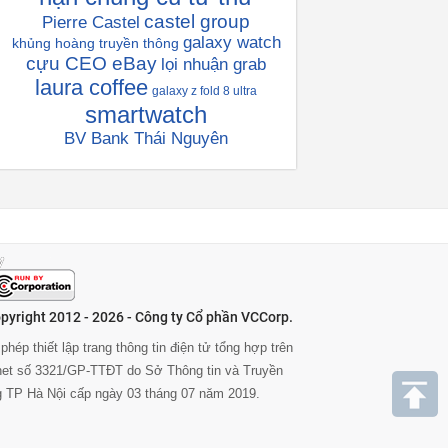
castel group
Pierre Castel
galaxy watch
khủng hoàng truyền thông
cựu CEO eBay
lọi nhuận grab
laura coffee
galaxy z fold 8 ultra
smartwatch
BV Bank Thái Nguyên
pyright 2012 - 2026 - Công ty Cổ phần VCCorp.
phép thiết lập trang thông tin điện tử tổng hợp trên
rnet số 3321/GP-TTĐT do Sở Thông tin và Truyền
g TP Hà Nội cấp ngày 03 tháng 07 năm 2019.