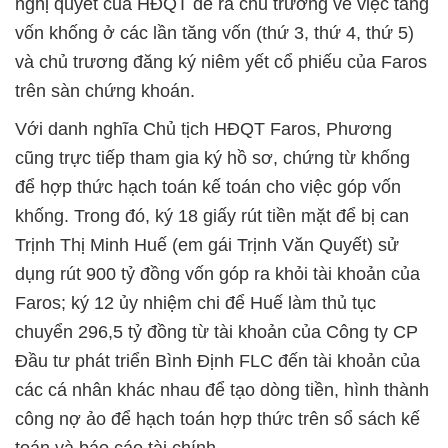
nghị quyết của HĐQT để ra chủ trương về việc tăng
vốn khống ở các lần tăng vốn (thứ 3, thứ 4, thứ 5)
và chủ trương đăng ký niêm yết cổ phiếu của Faros
trên sàn chứng khoán.
Với danh nghĩa Chủ tịch HĐQT Faros, Phương
cũng trực tiếp tham gia ký hồ sơ, chứng từ khống
để hợp thức hạch toán kế toán cho việc góp vốn
khống. Trong đó, ký 18 giấy rút tiền mặt để bị can
Trịnh Thị Minh Huế (em gái Trịnh Văn Quyết) sử
dụng rút 900 tỷ đồng vốn góp ra khỏi tài khoản của
Faros; ký 12 ủy nhiệm chi để Huế làm thủ tục
chuyển 296,5 tỷ đồng từ tài khoản của Công ty CP
Đầu tư phát triển Bình Định FLC đến tài khoản của
các cá nhân khác nhau để tạo dòng tiền, hình thành
công nợ ảo để hạch toán hợp thức trên sổ sách kế
toán và báo cáo tài chính.