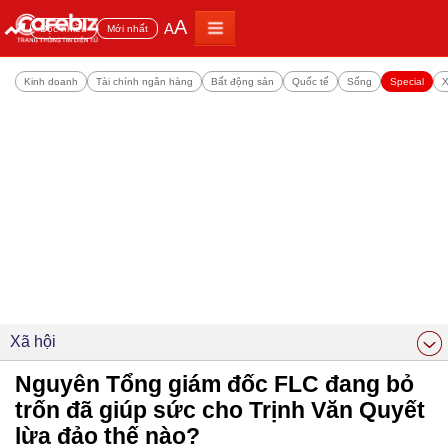
A
A
Đọc nhiều
Mới nhất
Kinh doanh
Tài chính ngân hàng
Bất động sản
Quốc tế
Sống
Special
X
Xã hội
Nguyên Tổng giám đốc FLC đang bỏ
trốn đã giúp sức cho Trịnh Văn Quyết
lừa đảo thế nào?