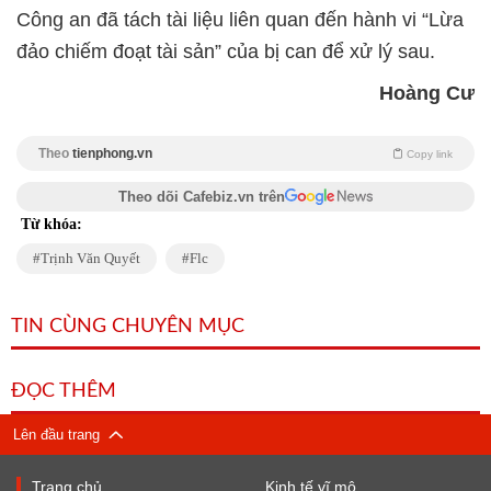
Công an đã tách tài liệu liên quan đến hành vi “Lừa
đảo chiếm đoạt tài sản” của bị can để xử lý sau.
Hoàng Cư
Theo
tienphong.vn
Copy link
Theo dõi Cafebiz.vn trên
Từ khóa:
Trịnh Văn Quyết
Flc
TIN CÙNG CHUYÊN MỤC
ĐỌC THÊM
Lên đầu trang
Trang chủ
Kinh tế vĩ mô