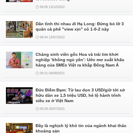
09:05 13/12/2022
Dân tình thi nhau đi Hạ Long: Đừng bỏ lỡ 3
quán cà phê "view xịn" có 1-0-2 này
08:44 12/07/2022
Chàng sinh viên gốc Hoa và trái tim khởi
nghiệp ‘không ngủ yên’: Uớc mơ xuất khẩu
hàng của SMEs Việt ra khắp Đông Nam Á
09:21 04/09/2021
Đức Điềm Đạm: Từ lau dọn 3 USD/giờ tới sở
hữu dàn xe 1,5 triệu USD, hé lộ hành trình
siêu xe ở Việt Nam
09:28 20/07/2021
Đây là nghịch lý khó tin của ngành khai thác
khoáng sản