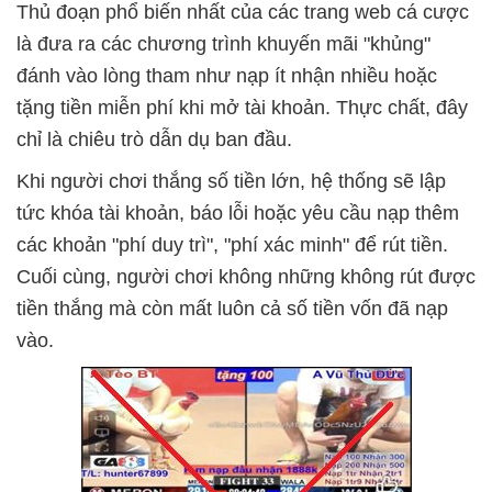
Thủ đoạn phổ biến nhất của các trang web cá cược
là đưa ra các chương trình khuyến mãi "khủng"
đánh vào lòng tham như nạp ít nhận nhiều hoặc
tặng tiền miễn phí khi mở tài khoản. Thực chất, đây
chỉ là chiêu trò dẫn dụ ban đầu.
Khi người chơi thắng số tiền lớn, hệ thống sẽ lập
tức khóa tài khoản, báo lỗi hoặc yêu cầu nạp thêm
các khoản "phí duy trì", "phí xác minh" để rút tiền.
Cuối cùng, người chơi không những không rút được
tiền thắng mà còn mất luôn cả số tiền vốn đã nạp
vào.