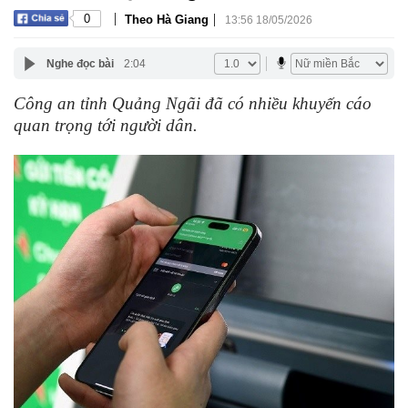
|
|
0
Theo Hà Giang
13:56 18/05/2026
Nghe đọc bài
2:04
Công an tỉnh Quảng Ngãi đã có nhiều khuyến cáo
quan trọng tới người dân.