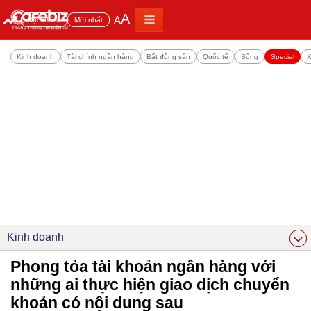
A
A
Đọc nhiều
Mới nhất
Kinh doanh
Tài chính ngân hàng
Bất động sản
Quốc tế
Sống
Special
X
Kinh doanh
Phong tỏa tài khoản ngân hàng với
những ai thực hiện giao dịch chuyển
khoản có nội dung sau