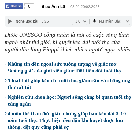
|
|
0
theo Ánh Lê
08:01 20/02/2023
Nghe đọc bài
3:25
Được UNESCO công nhận là nơi có cuộc sống lành
mạnh nhất thế giới, bí quyết kéo dài tuổi thọ của
người dân làng Pioppi khiến nhiều người ngạc nhiên.
Những tin đồn ngoài sức tưởng tượng về giấc mơ
‘không già’ của giới siêu giàu: Đốt tiền đổi tuổi thọ
5 loại thịt giúp kéo dài tuổi thọ, giảm cân và chống ung
thư rất tốt
Nghiên cứu khoa học: Người sống càng bi quan tuổi thọ
càng ngắn
4 môn thể thao đơn giản nhưng giúp bạn kéo dài 5-10
năm tuổi thọ: Thực hiện đều đặn khí huyết được lưu
thông, đột quỵ cũng phải sợ