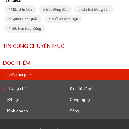
Từ khóa:
Mất Tiền Oan
Bất Động Sản
Giá Bất Động Sản
Người Hàn Quốc
Mất Ăn Mất Ngủ
Hết Hạn Hợp Đồng
TIN CÙNG CHUYÊN MỤC
ĐỌC THÊM
Lên đầu trang
Trang chủ
Kinh tế vĩ mô
Xã hội
Công nghệ
Kinh doanh
Sống