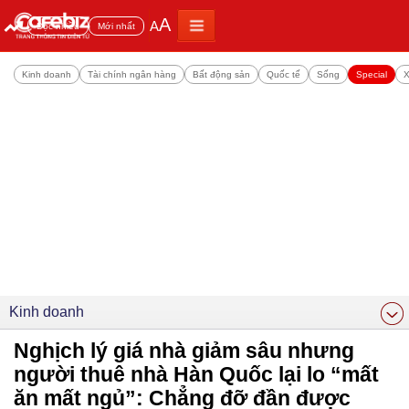
A
A
Đọc nhiều
Mới nhất
Kinh doanh
Tài chính ngân hàng
Bất động sản
Quốc tế
Sống
Special
X
Kinh doanh
Nghịch lý giá nhà giảm sâu nhưng
người thuê nhà Hàn Quốc lại lo “mất
ăn mất ngủ”: Chẳng đỡ đần được