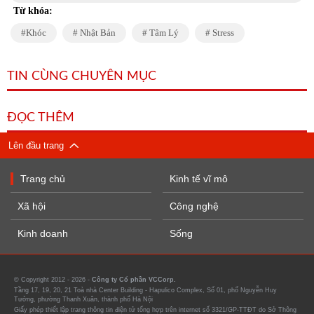
Từ khóa:
Khóc
Nhật Bản
Tâm Lý
Stress
TIN CÙNG CHUYÊN MỤC
ĐỌC THÊM
Lên đầu trang
Trang chủ
Kinh tế vĩ mô
Xã hội
Công nghệ
Kinh doanh
Sống
© Copyright 2012 - 2026 -
Công ty Cổ phần VCCorp.
Tầng 17, 19, 20, 21 Toà nhà Center Building - Hapulico Complex, Số 01, phố Nguyễn Huy
Tưởng, phường Thanh Xuân, thành phố Hà Nội
Giấy phép thiết lập trang thông tin điện tử tổng hợp trên internet số 3321/GP-TTĐT do Sở Thông