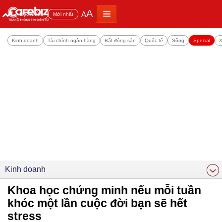
A
A
Đọc nhiều
Mới nhất
Kinh doanh
Tài chính ngân hàng
Bất động sản
Quốc tế
Sống
Special
X
Kinh doanh
Khoa học chứng minh nếu mỗi tuần
khóc một lần cuộc đời bạn sẽ hết
stress