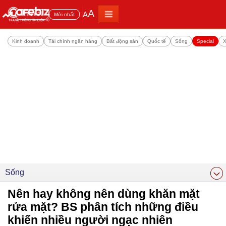
A
A
Đọc nhiều
Mới nhất
Kinh doanh
Tài chính ngân hàng
Bất động sản
Quốc tế
Sống
Special
X
Sống
Nên hay không nên dùng khăn mặt
rửa mặt? BS phân tích những điều
khiến nhiều người ngạc nhiên