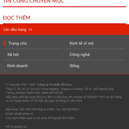
TIN CÙNG CHUYÊN MỤC
ĐỌC THÊM
Lên đầu trang
Trang chủ
Kinh tế vĩ mô
Xã hội
Công nghệ
Kinh doanh
Sống
© Copyright 2012 - 2026 -
Công ty Cổ phần VCCorp.
Tầng 17, 19, 20, 21 Toà nhà Center Building - Hapulico Complex, Số 01, phố Nguyễn Huy
Tưởng, phường Thanh Xuân, thành phố Hà Nội
Giấy phép thiết lập trang thông tin điện tử tổng hợp trên internet số 3321/GP-TTĐT do Sở Thông
tin và Truyền thông TP Hà Nội cấp ngày 03 tháng 07 năm 2019.
Điện thoại: 024 7309 5555 Máy lẻ 41294. Fax: 024-39743413
Email: info@cafebiz.vn
Chịu trách nhiệm quản lý nội dung: Bà Nguyễn Bích Minh
Hỗ trợ quảng cáo: