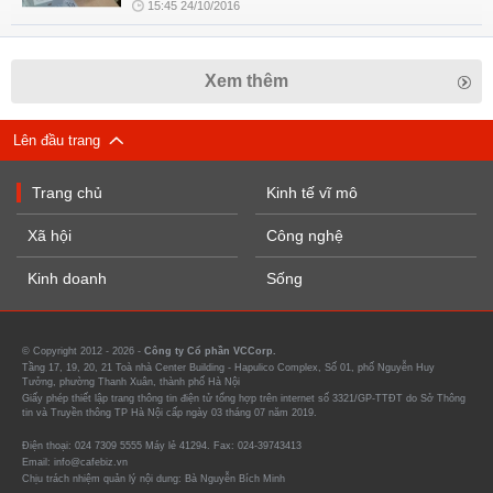
15:45 24/10/2016
Xem thêm
Lên đầu trang
Trang chủ
Kinh tế vĩ mô
Xã hội
Công nghệ
Kinh doanh
Sống
© Copyright 2012 - 2026 -
Công ty Cổ phần VCCorp.
Tầng 17, 19, 20, 21 Toà nhà Center Building - Hapulico Complex, Số 01, phố Nguyễn Huy
Tưởng, phường Thanh Xuân, thành phố Hà Nội
Giấy phép thiết lập trang thông tin điện tử tổng hợp trên internet số 3321/GP-TTĐT do Sở Thông
tin và Truyền thông TP Hà Nội cấp ngày 03 tháng 07 năm 2019.
Điện thoại: 024 7309 5555 Máy lẻ 41294. Fax: 024-39743413
Email: info@cafebiz.vn
Chịu trách nhiệm quản lý nội dung: Bà Nguyễn Bích Minh