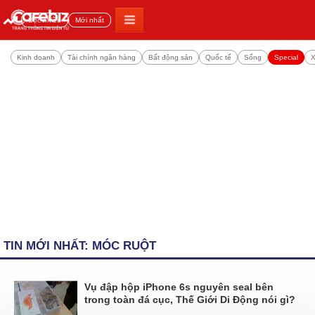
Đọc nhiều
Mới nhất
Kinh doanh
Tài chính ngân hàng
Bất động sản
Quốc tế
Sống
Special
X
TIN MỚI NHẤT: MÓC RUỘT
Vụ đập hộp iPhone 6s nguyên seal bên
trong toàn đá cục, Thế Giới Di Động nói gì?