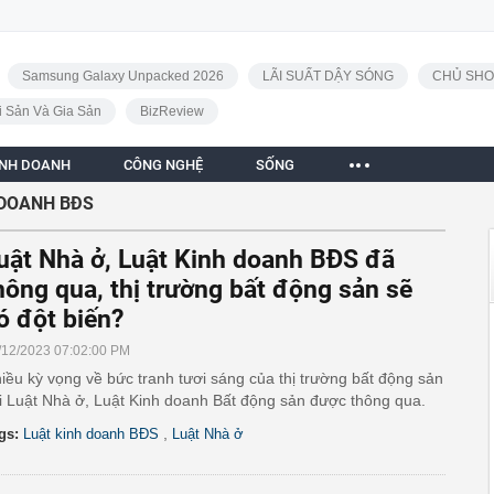
Samsung Galaxy Unpacked 2026
LÃI SUẤT DẬY SÓNG
CHỦ SHO
i Sản Và Gia Sản
BizReview
INH DOANH
CÔNG NGHỆ
SỐNG
 DOANH BĐS
uật Nhà ở, Luật Kinh doanh BĐS đã
hông qua, thị trường bất động sản sẽ
ó đột biến?
/12/2023 07:02:00 PM
iều kỳ vọng về bức tranh tươi sáng của thị trường bất động sản
i Luật Nhà ở, Luật Kinh doanh Bất động sản được thông qua.
,
gs:
Luật kinh doanh BĐS
Luật Nhà ở