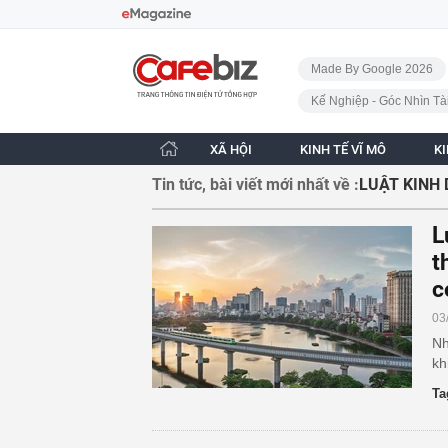
Bỏ qua điều hướng
CafeBiz - Trang chủ
Made By Google 2026
Kế Nghiệp - Góc Nhìn Tà
XÃ HỘI
KINH TẾ VĨ MÔ
K
Tin tức, bài viết mới nhất về :
LUẬT KINH
L
t
c
03
Nh
kh
Ta