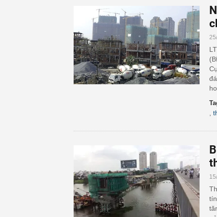
N
c
25
LT
(B
Cụ
đá
ho
Ta
,
t
B
t
15
Th
tí
tă