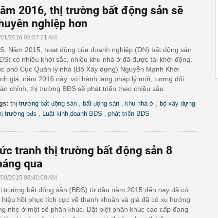
ăm 2016, thị trường bất động sản sẽ
huyên nghiệp hơn
/01/2016 08:57:21 AM
S: Năm 2015, hoạt động của doanh nghiệp (DN) bất động sản
ĐS) có nhiều khởi sắc, nhiều khu nhà ở đã được tái khởi động.
c phó Cục Quản lý nhà (Bộ Xây dựng) Nguyễn Mạnh Khởi
nh giá, năm 2016 này, với hành lang pháp lý mới, tương đối
àn chỉnh, thị trường BĐS sẽ phát triển theo chiều sâu.
,
,
,
gs:
thị trường bất động sản
bất động sản
khu nhà ở
bộ xây dựng
,
,
hị trường bđs
Luật kinh doanh BĐS
phát triển BĐS
ức tranh thị trường bất động sản 8
háng qua
/09/2015 08:46:00 AM
ị trường bất động sản (BĐS) từ đầu năm 2015 đến nay đã có
n hiệu hồi phục tích cực về thanh khoản và giá đã có xu hướng
ng nhẹ ở một số phân khúc. Đặt biệt phân khúc cao cấp đang